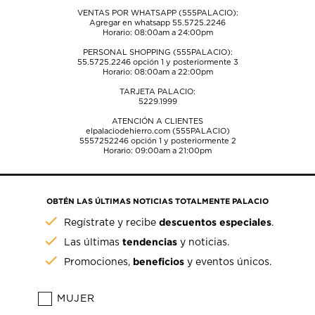
VENTAS POR WHATSAPP (555PALACIO):
Agregar en whatsapp 55.5725.2246
Horario: 08:00am a 24:00pm
PERSONAL SHOPPING (555PALACIO):
55.5725.2246
opción 1 y posteriormente 3
Horario: 08:00am a 22:00pm
TARJETA PALACIO:
5229.1999
ATENCIÓN A CLIENTES
elpalaciodehierro.com (555PALACIO)
5557252246
opción 1 y posteriormente 2
Horario: 09:00am a 21:00pm
OBTÉN LAS ÚLTIMAS NOTICIAS TOTALMENTE PALACIO
descuentos especiales
Regístrate y recibe
.
tendencias
Las últimas
y noticias.
beneficios
Promociones,
y eventos únicos.
MUJER