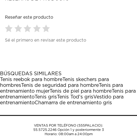
Reseñar este producto
Seleccionar
Seleccionar
Seleccionar
Seleccionar
Seleccionar
Sé el primero en revisar este producto
para
para
para
para
para
calificar
calificar
calificar
calificar
calificar
el
el
el
el
el
artículo
artículo
artículo
artículo
artículo
con
con
con
con
con
1
2
3
4
5
BÚSQUEDAS SIMILARES
estrella
estrellas.
estrellas.
estrellas.
estrellas.
Tenis reebok para hombre
Tenis skechers para
Esta
Esta
Esta
Esta
Esta
hombres
Tenis de seguridad para hombre
Tenis para
acción
acción
acción
acción
acción
entrenamiento mujer
Tenis de piel para hombre
Tenis para
abrirá
abrirá
abrirá
abrirá
abrirá
entrenamiento
Tenis gris
Tenis Tod's gris
Vestido para
el
el
el
el
el
entrenamiento
Chamarra de entrenamiento gris
formulario
formulario
formulario
formulario
formulario
de
de
de
de
de
envío.
envío.
envío.
envío.
envío.
VENTAS POR TELÉFONO (555PALACIO):
55.5725.2246
Opción 1 y posteriormente 3
Horario: 08:00am a 24:00pm