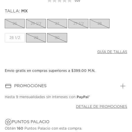
(0)
Sin
puntuación.
TALLA:
MX
Enlace
en
la
26
26 1/2
27
27 1/2
28
misma
página.
28 1/2
29
30
GUÍA DE TALLAS
Envío gratis en compras superiores a $399.00 M.N.
PROMOCIONES
PayPal
Hasta
9 mensualidades
sin intereses con
*
DETALLE DE PROMOCIONES
PUNTOS PALACIO
Obtén
160
Puntos Palacio con esta compra.