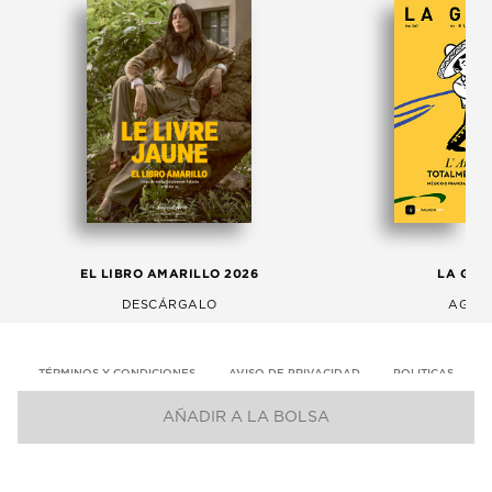
EL LIBRO AMARILLO 2026
LA GAC
DESCÁRGALO
AGOS
TÉRMINOS Y CONDICIONES
AVISO DE PRIVACIDAD
POLITICAS
AÑADIR A LA BOLSA