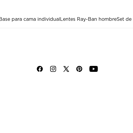
Base para cama individual
Lentes Ray-Ban hombre
Set de
f
i
p
y