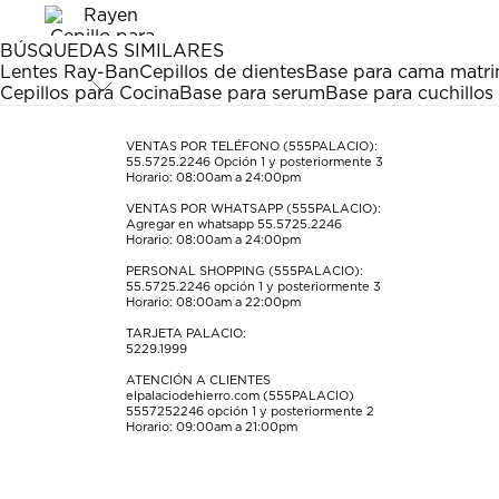
1
2
3
4
5
estrella
estrellas.
estrellas.
estrellas.
estrellas.
BÚSQUEDAS SIMILARES
Esta
Esta
Esta
Esta
Esta
Lentes Ray-Ban
Cepillos de dientes
Base para cama matri
acción
acción
acción
acción
acción
Cepillos para Cocina
Base para serum
Base para cuchillo
abrirá
abrirá
abrirá
abrirá
abrirá
el
el
el
el
el
formulario
formulario
formulario
formulario
formulario
VENTAS POR TELÉFONO (555PALACIO):
55.5725.2246
Opción 1 y posteriormente 3
de
de
de
de
de
Horario: 08:00am a 24:00pm
envío.
envío.
envío.
envío.
envío.
VENTAS POR WHATSAPP (555PALACIO):
Agregar en whatsapp 55.5725.2246
Horario: 08:00am a 24:00pm
PERSONAL SHOPPING (555PALACIO):
55.5725.2246
opción 1 y posteriormente 3
Horario: 08:00am a 22:00pm
TARJETA PALACIO:
5229.1999
ATENCIÓN A CLIENTES
elpalaciodehierro.com (555PALACIO)
5557252246
opción 1 y posteriormente 2
Horario: 09:00am a 21:00pm