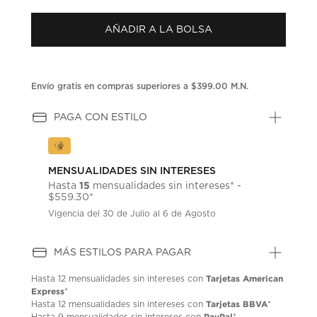
puntuación.
Enlace
AÑADIR A LA BOLSA
en
la
misma
página.
Envío gratis en compras superiores a $399.00 M.N.
PAGA CON ESTILO
MENSUALIDADES SIN INTERESES
15
Hasta
mensualidades sin intereses* -
$559.30*
Vigencia del 30 de Julio al 6 de Agosto
MÁS ESTILOS PARA PAGAR
Tarjetas American
Hasta
12 mensualidades
sin intereses con
Express
*
Tarjetas BBVA
Hasta
12 mensualidades
sin intereses con
*
PayPal
Hasta
9 mensualidades
sin intereses con
*