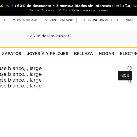
AS
60% de descuento
3 mensualidades sin intereses
. Hasta
+
con tu Tarjeta
De Julio 24 a agosto 16. Consulta términos y condiciones
CIO
MI PALACIO APP
SEGUROS PALACIO
GASTRONOMÍA PALACIO
VIAJES
ZAPATOS
JOYERÍA Y RELOJES
BELLEZA
HOGAR
ELECTR
-30%