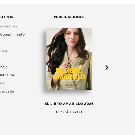
SOTROS
PUBLICACIONES
rporativo
e Cumplimiento
tica
abajo
ual 2024
dad
Búsqueda
LA 
EL LIBRO AMARILLO 2026
AG
DESCÁRGALO