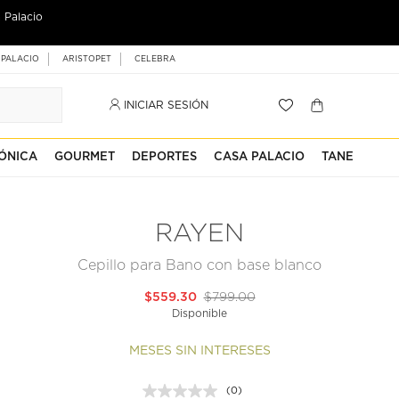
 Palacio
 PALACIO
ARISTOPET
CELEBRA
INICIAR SESIÓN
ÓNICA
GOURMET
DEPORTES
CASA PALACIO
TANE
RAYEN
Cepillo para Bano con base blanco
$559.30
$799.00
Disponible
MESES SIN INTERESES
(0)
Sin