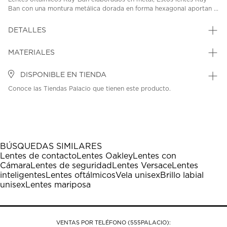
Ban con una montura metálica dorada en forma hexagonal aportan ...
DETALLES
MATERIALES
DISPONIBLE EN TIENDA
Conoce las Tiendas Palacio que tienen este producto.
BÚSQUEDAS SIMILARES
Lentes de contacto
Lentes Oakley
Lentes con
Cámara
Lentes de seguridad
Lentes Versace
Lentes
inteligentes
Lentes oftálmicos
Vela unisex
Brillo labial
unisex
Lentes mariposa
VENTAS POR TELÉFONO (555PALACIO):