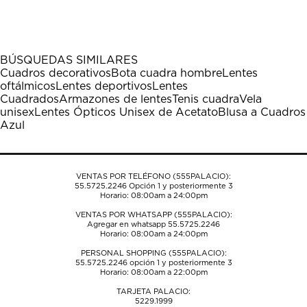
BÚSQUEDAS SIMILARES
Cuadros decorativos
Bota cuadra hombre
Lentes
oftálmicos
Lentes deportivos
Lentes
Cuadrados
Armazones de lentes
Tenis cuadra
Vela
unisex
Lentes Ópticos Unisex de Acetato
Blusa a Cuadros
Azul
VENTAS POR TELÉFONO (555PALACIO):
55.5725.2246
Opción 1 y posteriormente 3
Horario: 08:00am a 24:00pm
VENTAS POR WHATSAPP (555PALACIO):
Agregar en whatsapp 55.5725.2246
Horario: 08:00am a 24:00pm
PERSONAL SHOPPING (555PALACIO):
55.5725.2246
opción 1 y posteriormente 3
Horario: 08:00am a 22:00pm
TARJETA PALACIO:
5229.1999