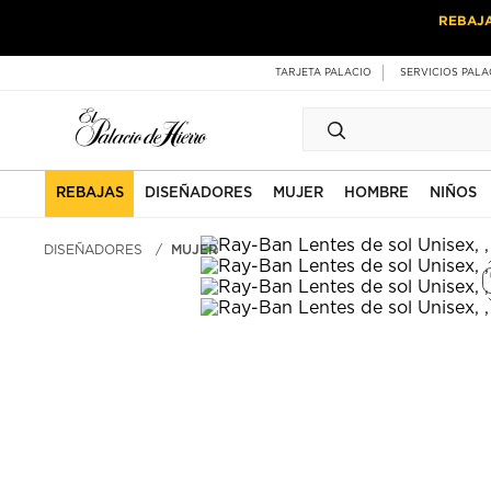
Ir
Ir
REBAJ
al
al
contenido
contenido
principal
de
TARJETA PALACIO
SERVICIOS PALA
pie
de
página
REBAJAS
DISEÑADORES
MUJER
HOMBRE
NIÑOS
DISEÑADORES
MUJER