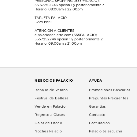
PERSONAL SHOPPING (555PALACIO):
55.5725.2246
opción 1 y posteriormente 3
Horario: 08:00am a 22:00pm
TARJETA PALACIO:
5229.1999
ATENCIÓN A CLIENTES
elpalaciodehierro.com (555PALACIO)
5557252246
opción 1 y posteriormente 2
Horario: 09:00am a 21:00pm
NEGOCIOS PALACIO
AYUDA
Rebajas de Verano
Promociones Bancarias
Festival de Belleza
Preguntas Frecuentes
Vende en Palacio
Garantías
Regreso a Clases
Contacto
Galas de Otoño
Facturación
Noches Palacio
Palacio te escucha