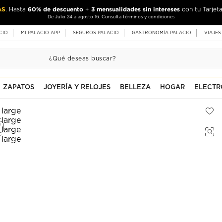
AS
60% de descuento
3 mensualidades sin intereses
. Hasta
+
con tu Tarjeta
De Julio 24 a agosto 16. Consulta términos y condiciones
CIO
MI PALACIO APP
SEGUROS PALACIO
GASTRONOMÍA PALACIO
VIAJES
ZAPATOS
JOYERÍA Y RELOJES
BELLEZA
HOGAR
ELECTR