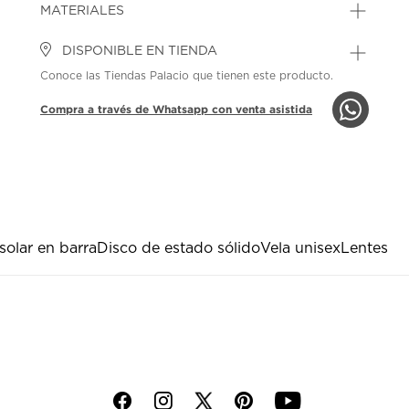
MATERIALES
DISPONIBLE EN TIENDA
Conoce las Tiendas Palacio que tienen este producto.
Compra a través de Whatsapp con venta asistida
olar en barra
Disco de estado sólido
Vela unisex
Lentes
f
i
p
y