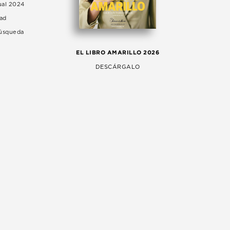
ual 2024
dad
Búsqueda
LA 
EL LIBRO AMARILLO 2026
AG
DESCÁRGALO