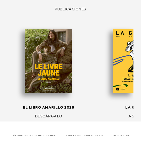
PUBLICACIONES
EL LIBRO AMARILLO 2026
LA GAC
DESCÁRGALO
AGOS
TÉRMINOS Y CONDICIONES
AVISO DE PRIVACIDAD
POLITICAS