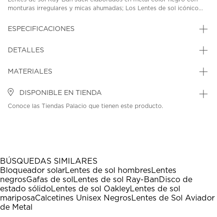
monturas irregulares y micas ahumadas; Los Lentes de sol icónico...
ESPECIFICACIONES
DETALLES
MATERIALES
DISPONIBLE EN TIENDA
Conoce las Tiendas Palacio que tienen este producto.
BÚSQUEDAS SIMILARES
Bloqueador solar
Lentes de sol hombres
Lentes
negros
Gafas de sol
Lentes de sol Ray-Ban
Disco de
estado sólido
Lentes de sol Oakley
Lentes de sol
mariposa
Calcetines Unisex Negros
Lentes de Sol Aviador
de Metal