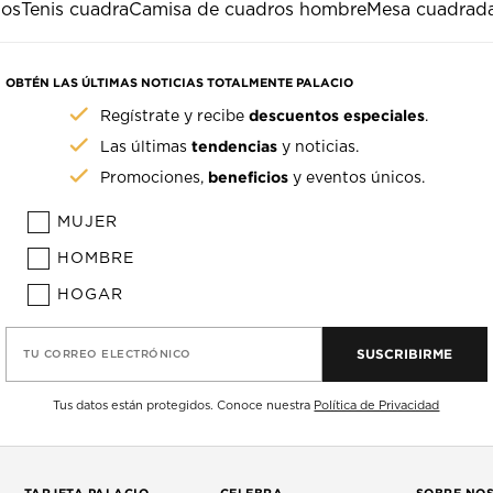
dos
Tenis cuadra
Camisa de cuadros hombre
Mesa cuadrad
OBTÉN LAS ÚLTIMAS NOTICIAS TOTALMENTE PALACIO
descuentos especiales
Regístrate y recibe
.
tendencias
Las últimas
y noticias.
beneficios
Promociones,
y eventos únicos.
MUJER
HOMBRE
HOGAR
SUSCRIBIRME
TU CORREO ELECTRÓNICO
Tus datos están protegidos. Conoce nuestra
Política de Privacidad
TARJETA PALACIO
CELEBRA
SOBRE NO