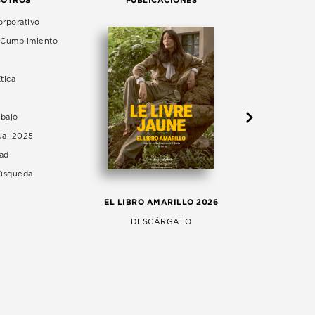
rporativo
e Cumplimiento
tica
abajo
ual 2025
dad
Búsqueda
LA 
EL LIBRO AMARILLO 2026
AG
DESCÁRGALO