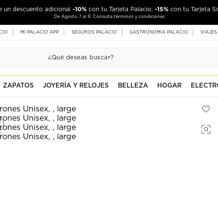
-10%
-15%
de un descuento adicional
con tu Tarjeta Palacio,
con tu Tarjeta S
De Agosto 7 al 9. Consulta términos y condiciones
CIO
MI PALACIO APP
SEGUROS PALACIO
GASTRONOMÍA PALACIO
VIAJES
ZAPATOS
JOYERÍA Y RELOJES
BELLEZA
HOGAR
ELECTR