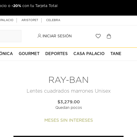
-20%
ocio o
con tu Tarjeta Total
 PALACIO
ARISTOPET
CELEBRA
INICIAR SESIÓN
ÓNICA
GOURMET
DEPORTES
CASA PALACIO
TANE
RAY-BAN
Lentes cuadrados marrones Unisex
$3,279.00
Quedan pocos
MESES SIN INTERESES