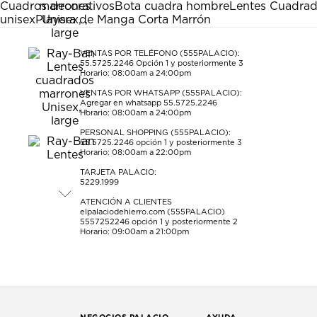
Cuadros decorativos
Bota cuadra hombre
Lentes Cuadra
unisex
Playera de Manga Corta Marrón
VENTAS POR TELÉFONO (555PALACIO):
55.5725.2246
Opción 1 y posteriormente 3
Horario: 08:00am a 24:00pm
VENTAS POR WHATSAPP (555PALACIO):
Agregar en whatsapp 55.5725.2246
Horario: 08:00am a 24:00pm
PERSONAL SHOPPING (555PALACIO):
55.5725.2246
opción 1 y posteriormente 3
Horario: 08:00am a 22:00pm
TARJETA PALACIO:
5229.1999
ATENCIÓN A CLIENTES
elpalaciodehierro.com (555PALACIO)
5557252246
opción 1 y posteriormente 2
Horario: 09:00am a 21:00pm
NEGOCIOS PALACIO
AYUDA