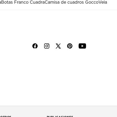
a
Botas Franco Cuadra
Camisa de cuadros Gocco
Vela
f
i
p
y
SOTROS
PUBLICACIONES