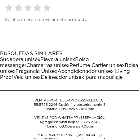
Seleccionar
Seleccionar
Seleccionar
Seleccionar
Seleccionar
Sé el primero en revisar este producto
para
para
para
para
para
calificar
calificar
calificar
calificar
calificar
el
el
el
el
el
artículo
artículo
artículo
artículo
artículo
con
con
con
con
con
1
2
3
4
5
BÚSQUEDAS SIMILARES
estrella
estrellas.
estrellas.
estrellas.
estrellas.
Sudadera unisex
Playera unisex
Bolso
Esta
Esta
Esta
Esta
Esta
messenger
Chamarras unisex
Perfume Cartier unisex
Bolsa
acción
acción
acción
acción
acción
unisex
Fragancia Unisex
Acondicionador unisex Living
abrirá
abrirá
abrirá
abrirá
abrirá
Proof
Vela unisex
Delineador unisex para maquillaje
el
el
el
el
el
formulario
formulario
formulario
formulario
formulario
de
de
de
de
de
envío.
envío.
envío.
envío.
envío.
VENTAS POR TELÉFONO (555PALACIO):
55.5725.2246
Opción 1 y posteriormente 3
Horario: 08:00am a 24:00pm
VENTAS POR WHATSAPP (555PALACIO):
Agregar en whatsapp 55.5725.2246
Horario: 08:00am a 24:00pm
PERSONAL SHOPPING (555PALACIO):