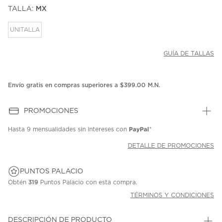
puntuación.
TALLA:
MX
Enlace
en
la
UNITALLA
misma
página.
GUÍA DE TALLAS
Envío gratis en compras superiores a $399.00 M.N.
PROMOCIONES
PayPal
Hasta
9 mensualidades
sin intereses con
*
DETALLE DE PROMOCIONES
PUNTOS PALACIO
Obtén
319
Puntos Palacio con esta compra.
TÉRMINOS Y CONDICIONES
DESCRIPCIÓN DE PRODUCTO