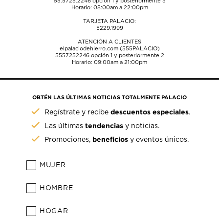
55.5725.2246
opción 1 y posteriormente 3
Horario: 08:00am a 22:00pm
TARJETA PALACIO:
5229.1999
ATENCIÓN A CLIENTES
elpalaciodehierro.com (555PALACIO)
5557252246
opción 1 y posteriormente 2
Horario: 09:00am a 21:00pm
OBTÉN LAS ÚLTIMAS NOTICIAS TOTALMENTE PALACIO
descuentos especiales
Regístrate y recibe
.
tendencias
Las últimas
y noticias.
beneficios
Promociones,
y eventos únicos.
MUJER
HOMBRE
HOGAR