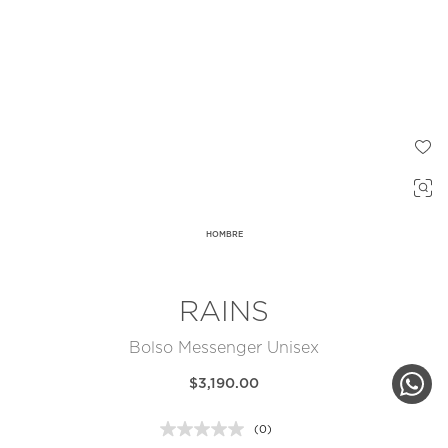
HOMBRE
RAINS
Bolso Messenger Unisex
$3,190.00
(0)
Sin