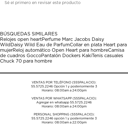
Sé el primero en revisar este producto
para
para
para
para
para
calificar
calificar
calificar
calificar
calificar
el
el
el
el
el
artículo
artículo
artículo
artículo
artículo
con
con
con
con
con
1
2
3
4
5
BÚSQUEDAS SIMILARES
estrella
estrellas.
estrellas.
estrellas.
estrellas.
Relojes open heart
Perfume Marc Jacobs Daisy
Esta
Esta
Esta
Esta
Esta
Wild
Daisy Wild Eau de Parfum
Collar en plata Heart para
acción
acción
acción
acción
acción
mujer
Reloj automático Open Heart para hombre
Camisa
abrirá
abrirá
abrirá
abrirá
abrirá
de cuadros Gocco
Pantalón Dockers Kaki
Tenis casuales
el
el
el
el
el
Chuck 70 para hombre
formulario
formulario
formulario
formulario
formulario
de
de
de
de
de
envío.
envío.
envío.
envío.
envío.
VENTAS POR TELÉFONO (555PALACIO):
55.5725.2246
Opción 1 y posteriormente 3
Horario: 08:00am a 24:00pm
VENTAS POR WHATSAPP (555PALACIO):
Agregar en whatsapp 55.5725.2246
Horario: 08:00am a 24:00pm
PERSONAL SHOPPING (555PALACIO):
55.5725.2246
opción 1 y posteriormente 3
Horario: 08:00am a 22:00pm