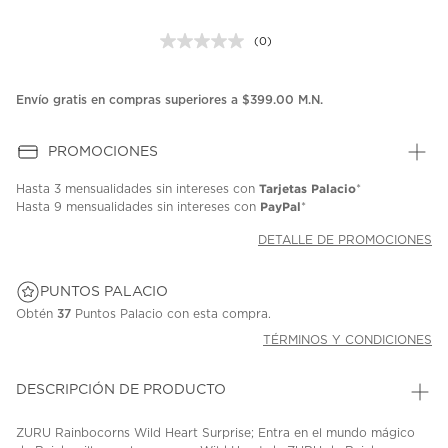
(0)
Sin
puntuación.
Enlace
en
Envío gratis en compras superiores a $399.00 M.N.
la
misma
página.
PROMOCIONES
Tarjetas Palacio
Hasta
3 mensualidades
sin intereses con
*
PayPal
Hasta
9 mensualidades
sin intereses con
*
DETALLE DE PROMOCIONES
PUNTOS PALACIO
Obtén
37
Puntos Palacio con esta compra.
TÉRMINOS Y CONDICIONES
DESCRIPCIÓN DE PRODUCTO
ZURU Rainbocorns Wild Heart Surprise; Entra en el mundo mágico