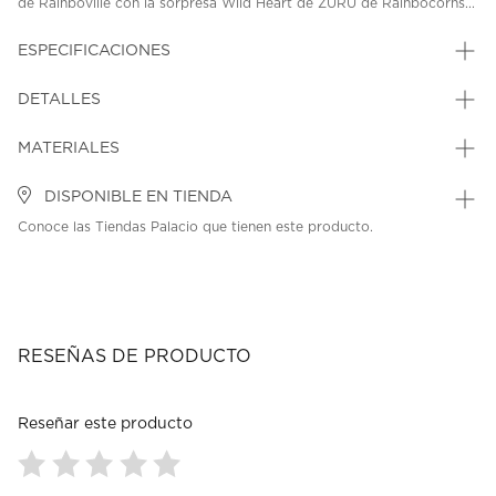
de Rainboville con la sorpresa Wild Heart de ZURU de Rainbocorns...
ESPECIFICACIONES
DETALLES
MATERIALES
DISPONIBLE EN TIENDA
Conoce las Tiendas Palacio que tienen este producto.
RESEÑAS DE PRODUCTO
Reseñar este producto
Seleccionar
Seleccionar
Seleccionar
Seleccionar
Seleccionar