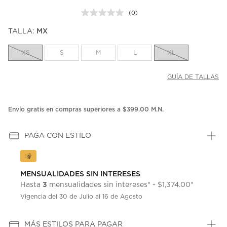
(0)
Sin
puntuación.
TALLA:
MX
Enlace
en
la
XS
S
M
L
XL
misma
página.
GUÍA DE TALLAS
Envío gratis en compras superiores a $399.00 M.N.
PAGA CON ESTILO
MENSUALIDADES SIN INTERESES
3
Hasta
mensualidades sin intereses* - $1,374.00*
Vigencia del 30 de Julio al 16 de Agosto
MÁS ESTILOS PARA PAGAR