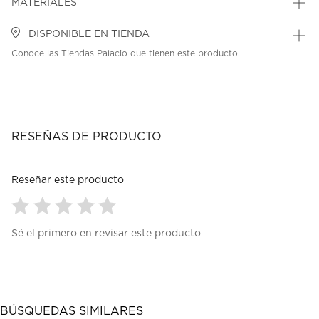
MATERIALES
DISPONIBLE EN TIENDA
Conoce las Tiendas Palacio que tienen este producto.
RESEÑAS DE PRODUCTO
Reseñar este producto
Seleccionar
Seleccionar
Seleccionar
Seleccionar
Seleccionar
Sé el primero en revisar este producto
para
para
para
para
para
calificar
calificar
calificar
calificar
calificar
el
el
el
el
el
artículo
artículo
artículo
artículo
artículo
con
con
con
con
con
1
2
3
4
5
BÚSQUEDAS SIMILARES
estrella
estrellas.
estrellas.
estrellas.
estrellas.