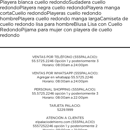
Playera blanca cuello redondo
Sudadera cuello
Esta
Esta
Esta
Esta
Esta
redondo
Playera negra cuello redondo
Playera manga
acción
acción
acción
acción
acción
corta
Cuello redondo
Playeras cuello redondo
abrirá
abrirá
abrirá
abrirá
abrirá
hombre
Playera cuello redondo manga larga
Camiseta de
el
el
el
el
el
cuello redondo lisa para hombre
Blusa Lisa con Cuello
formulario
formulario
formulario
formulario
formulario
Redondo
Pijama para mujer con playera de cuello
de
de
de
de
de
redondo
envío.
envío.
envío.
envío.
envío.
VENTAS POR TELÉFONO (555PALACIO):
55.5725.2246
Opción 1 y posteriormente 3
Horario: 08:00am a 24:00pm
VENTAS POR WHATSAPP (555PALACIO):
Agregar en whatsapp 55.5725.2246
Horario: 08:00am a 24:00pm
PERSONAL SHOPPING (555PALACIO):
55.5725.2246
opción 1 y posteriormente 3
Horario: 08:00am a 22:00pm
TARJETA PALACIO:
5229.1999
ATENCIÓN A CLIENTES
elpalaciodehierro.com (555PALACIO)
5557252246
opción 1 y posteriormente 2