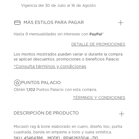
Vigencia del 30 de Julio al 16 de Agosto
MÁS ESTILOS PARA PAGAR
PayPal
Hasta
9 mensualidades
sin intereses con
*
DETALLE DE PROMOCIONES
Los montos mostrados pueden variar si durante la compra
se aplican descuentos, promociones o beneficios Palacio
*Consulta términos y condiciones
PUNTOS PALACIO
Obtén
1,102
Puntos Palacio con esta compra.
TÉRMINOS Y CONDICIONES
DESCRIPCIÓN DE PRODUCTO
Mocasín rag & bone elaborado en cuero, diseño liso, punta
cuadrada, banda en empeine a tono y suela sintética.
SKU: 45464386
MODEL: RP4626S504L-710