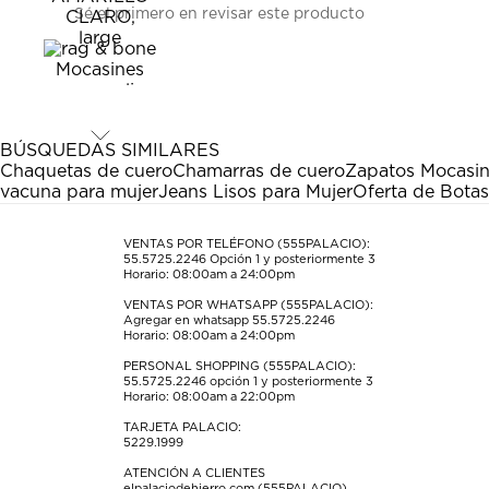
Sé el primero en revisar este producto
para
para
para
para
para
calificar
calificar
calificar
calificar
calificar
el
el
el
el
el
artículo
artículo
artículo
artículo
artículo
con
con
con
con
con
1
2
3
4
5
estrella
estrellas.
estrellas.
estrellas.
estrellas.
BÚSQUEDAS SIMILARES
Esta
Esta
Esta
Esta
Esta
Chaquetas de cuero
Chamarras de cuero
Zapatos Mocasi
acción
acción
acción
acción
acción
vacuna para mujer
Jeans Lisos para Mujer
Oferta de Botas
abrirá
abrirá
abrirá
abrirá
abrirá
el
el
el
el
el
formulario
formulario
formulario
formulario
formulario
VENTAS POR TELÉFONO (555PALACIO):
55.5725.2246
Opción 1 y posteriormente 3
de
de
de
de
de
Horario: 08:00am a 24:00pm
envío.
envío.
envío.
envío.
envío.
VENTAS POR WHATSAPP (555PALACIO):
Agregar en whatsapp 55.5725.2246
Horario: 08:00am a 24:00pm
PERSONAL SHOPPING (555PALACIO):
55.5725.2246
opción 1 y posteriormente 3
Horario: 08:00am a 22:00pm
TARJETA PALACIO:
5229.1999
ATENCIÓN A CLIENTES
elpalaciodehierro.com (555PALACIO)