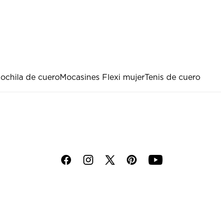
ochila de cuero
Mocasines Flexi mujer
Tenis de cuero
f
i
p
y