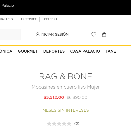
 Palacio
 PALACIO
ARISTOPET
CELEBRA
INICIAR SESIÓN
ÓNICA
GOURMET
DEPORTES
CASA PALACIO
TANE
RAG & BONE
Mocasines en cuero liso Mujer
$5,512.00
$6,890.00
MESES SIN INTERESES
(0)
Sin
puntuación.