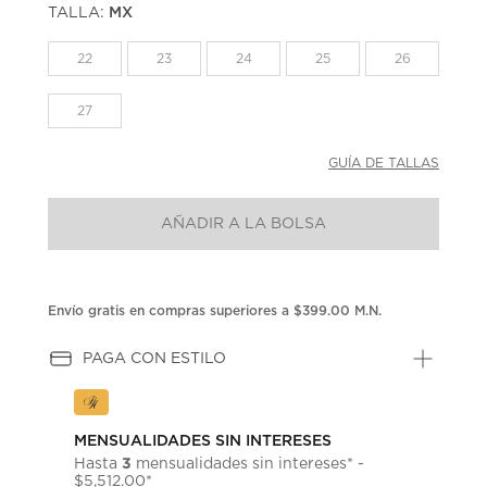
TALLA:
MX
Enlace
en
la
22
23
24
25
26
misma
página.
27
GUÍA DE TALLAS
AÑADIR A LA BOLSA
Envío gratis en compras superiores a $399.00 M.N.
PAGA CON ESTILO
MENSUALIDADES SIN INTERESES
3
Hasta
mensualidades sin intereses* -
$5,512.00*