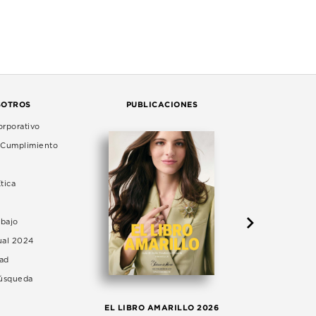
SOTROS
PUBLICACIONES
rporativo
e Cumplimiento
tica
abajo
ual 2024
dad
Búsqueda
LA 
EL LIBRO AMARILLO 2026