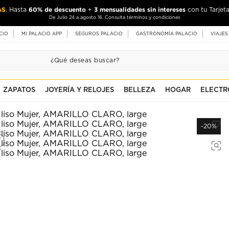
AS
60% de descuento
3 mensualidades sin intereses
. Hasta
+
con tu Tarjeta
De Julio 24 a agosto 16. Consulta términos y condiciones
CIO
MI PALACIO APP
SEGUROS PALACIO
GASTRONOMÍA PALACIO
VIAJES
ZAPATOS
JOYERÍA Y RELOJES
BELLEZA
HOGAR
ELECTR
-20%