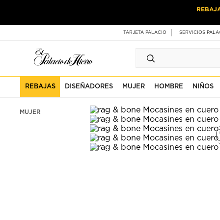
Ir
Ir
REBAJ
al
al
contenido
contenido
principal
de
TARJETA PALACIO
SERVICIOS PALA
pie
de
página
REBAJAS
DISEÑADORES
MUJER
HOMBRE
NIÑOS
MUJER