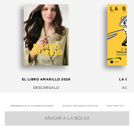
EL LIBRO AMARILLO 2026
LA GAC
DESCÁRGALO
AGOS
TÉRMINOS Y CONDICIONES
AVISO DE PRIVACIDAD
POLITICAS
AÑADIR A LA BOLSA