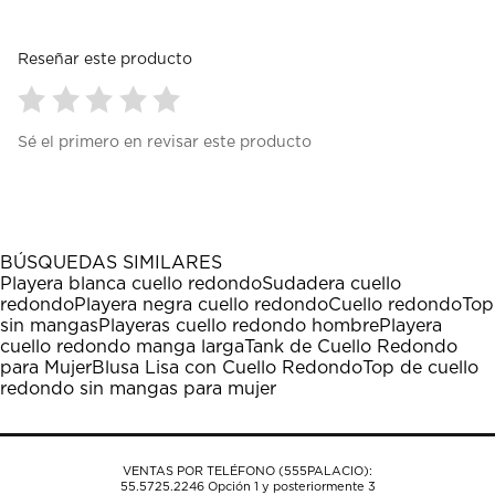
Reseñar este producto
Seleccionar
Seleccionar
Seleccionar
Seleccionar
Seleccionar
Sé el primero en revisar este producto
para
para
para
para
para
calificar
calificar
calificar
calificar
calificar
el
el
el
el
el
artículo
artículo
artículo
artículo
artículo
con
con
con
con
con
1
2
3
4
5
BÚSQUEDAS SIMILARES
estrella
estrellas.
estrellas.
estrellas.
estrellas.
Playera blanca cuello redondo
Sudadera cuello
Esta
Esta
Esta
Esta
Esta
redondo
Playera negra cuello redondo
Cuello redondo
Top
acción
acción
acción
acción
acción
sin mangas
Playeras cuello redondo hombre
Playera
abrirá
abrirá
abrirá
abrirá
abrirá
cuello redondo manga larga
Tank de Cuello Redondo
el
el
el
el
el
para Mujer
Blusa Lisa con Cuello Redondo
Top de cuello
formulario
formulario
formulario
formulario
formulario
redondo sin mangas para mujer
de
de
de
de
de
envío.
envío.
envío.
envío.
envío.
VENTAS POR TELÉFONO (555PALACIO):
55.5725.2246
Opción 1 y posteriormente 3