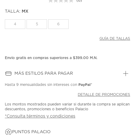
(0)
Sin
puntuación.
TALLA:
MX
Enlace
en
la
4
5
6
misma
página.
GUÍA DE TALLAS
Envío gratis en compras superiores a $399.00 M.N.
MÁS ESTILOS PARA PAGAR
PayPal
Hasta
9 mensualidades
sin intereses con
*
DETALLE DE PROMOCIONES
Los montos mostrados pueden variar si durante la compra se aplican
descuentos, promociones o beneficios Palacio
*Consulta términos y condiciones
PUNTOS PALACIO