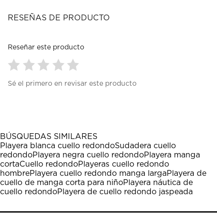
RESEÑAS DE PRODUCTO
Reseñar este producto
Seleccionar
Seleccionar
Seleccionar
Seleccionar
Seleccionar
Sé el primero en revisar este producto
para
para
para
para
para
calificar
calificar
calificar
calificar
calificar
el
el
el
el
el
artículo
artículo
artículo
artículo
artículo
con
con
con
con
con
1
2
3
4
5
BÚSQUEDAS SIMILARES
estrella
estrellas.
estrellas.
estrellas.
estrellas.
Playera blanca cuello redondo
Sudadera cuello
Esta
Esta
Esta
Esta
Esta
redondo
Playera negra cuello redondo
Playera manga
acción
acción
acción
acción
acción
corta
Cuello redondo
Playeras cuello redondo
abrirá
abrirá
abrirá
abrirá
abrirá
hombre
Playera cuello redondo manga larga
Playera de
el
el
el
el
el
cuello de manga corta para niño
Playera náutica de
formulario
formulario
formulario
formulario
formulario
cuello redondo
Playera de cuello redondo jaspeada
de
de
de
de
de
envío.
envío.
envío.
envío.
envío.