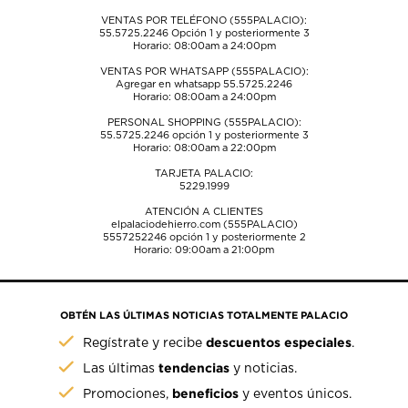
VENTAS POR TELÉFONO (555PALACIO):
55.5725.2246
Opción 1 y posteriormente 3
Horario: 08:00am a 24:00pm
VENTAS POR WHATSAPP (555PALACIO):
Agregar en whatsapp 55.5725.2246
Horario: 08:00am a 24:00pm
PERSONAL SHOPPING (555PALACIO):
55.5725.2246
opción 1 y posteriormente 3
Horario: 08:00am a 22:00pm
TARJETA PALACIO:
5229.1999
ATENCIÓN A CLIENTES
elpalaciodehierro.com (555PALACIO)
5557252246
opción 1 y posteriormente 2
Horario: 09:00am a 21:00pm
OBTÉN LAS ÚLTIMAS NOTICIAS TOTALMENTE PALACIO
descuentos especiales
Regístrate y recibe
.
tendencias
Las últimas
y noticias.
beneficios
Promociones,
y eventos únicos.