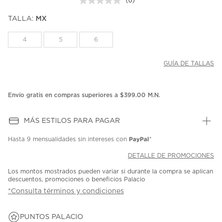
(0)
Sin
puntuación.
TALLA:
MX
Enlace
en
la
4
5
6
misma
página.
GUÍA DE TALLAS
Envío gratis en compras superiores a $399.00 M.N.
MÁS ESTILOS PARA PAGAR
PayPal
Hasta
9 mensualidades
sin intereses con
*
DETALLE DE PROMOCIONES
Los montos mostrados pueden variar si durante la compra se aplican
descuentos, promociones o beneficios Palacio
*Consulta términos y condiciones
PUNTOS PALACIO