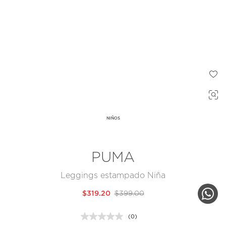
NIÑOS
PUMA
Leggings estampado Niña
$319.20
$399.00
(0)
Sin