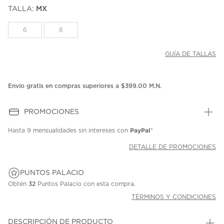
puntuación.
TALLA:
MX
Enlace
en
la
6
8
misma
página.
GUÍA DE TALLAS
Envío gratis en compras superiores a $399.00 M.N.
PROMOCIONES
PayPal
Hasta
9 mensualidades
sin intereses con
*
DETALLE DE PROMOCIONES
PUNTOS PALACIO
Obtén
32
Puntos Palacio con esta compra.
TÉRMINOS Y CONDICIONES
DESCRIPCIÓN DE PRODUCTO