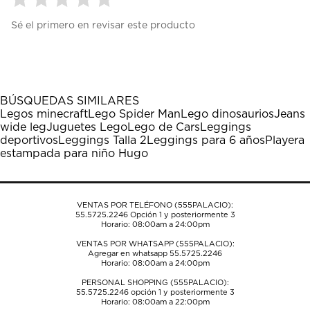
Seleccionar
Seleccionar
Seleccionar
Seleccionar
Seleccionar
Sé el primero en revisar este producto
para
para
para
para
para
calificar
calificar
calificar
calificar
calificar
el
el
el
el
el
artículo
artículo
artículo
artículo
artículo
con
con
con
con
con
1
2
3
4
5
BÚSQUEDAS SIMILARES
estrella
estrellas.
estrellas.
estrellas.
estrellas.
Legos minecraft
Lego Spider Man
Lego dinosaurios
Jeans
Esta
Esta
Esta
Esta
Esta
wide leg
Juguetes Lego
Lego de Cars
Leggings
acción
acción
acción
acción
acción
deportivos
Leggings Talla 2
Leggings para 6 años
Playera
abrirá
abrirá
abrirá
abrirá
abrirá
estampada para niño Hugo
el
el
el
el
el
formulario
formulario
formulario
formulario
formulario
de
de
de
de
de
envío.
envío.
envío.
envío.
envío.
VENTAS POR TELÉFONO (555PALACIO):
55.5725.2246
Opción 1 y posteriormente 3
Horario: 08:00am a 24:00pm
VENTAS POR WHATSAPP (555PALACIO):
Agregar en whatsapp 55.5725.2246
Horario: 08:00am a 24:00pm
PERSONAL SHOPPING (555PALACIO):
55.5725.2246
opción 1 y posteriormente 3
Horario: 08:00am a 22:00pm