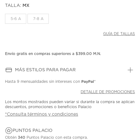
puntuación.
TALLA:
MX
Enlace
en
la
5-6 A
7-8 A
misma
página.
GUÍA DE TALLAS
Envío gratis en compras superiores a $399.00 M.N.
MÁS ESTILOS PARA PAGAR
PayPal
Hasta
9 mensualidades
sin intereses con
*
DETALLE DE PROMOCIONES
Los montos mostrados pueden variar si durante la compra se aplican
descuentos, promociones o beneficios Palacio
*Consulta términos y condiciones
PUNTOS PALACIO
Obtén
340
Puntos Palacio con esta compra.