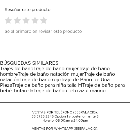
Reseñar este producto
Seleccionar
Seleccionar
Seleccionar
Seleccionar
Seleccionar
Sé el primero en revisar este producto
para
para
para
para
para
calificar
calificar
calificar
calificar
calificar
el
el
el
el
el
artículo
artículo
artículo
artículo
artículo
con
con
con
con
con
1
2
3
4
5
BÚSQUEDAS SIMILARES
estrella
estrellas.
estrellas.
estrellas.
estrellas.
Trajes de baño
Traje de baño mujer
Traje de baño
Esta
Esta
Esta
Esta
Esta
hombre
Traje de baño natación mujer
Traje de baño
acción
acción
acción
acción
acción
natación
Traje de baño rojo
Traje de Baño de Una
abrirá
abrirá
abrirá
abrirá
abrirá
Pieza
Traje de baño para niña talla M
Traje de baño para
el
el
el
el
el
bebé Tintarella
Traje de baño corto azul marino
formulario
formulario
formulario
formulario
formulario
de
de
de
de
de
envío.
envío.
envío.
envío.
envío.
VENTAS POR TELÉFONO (555PALACIO):
55.5725.2246
Opción 1 y posteriormente 3
Horario: 08:00am a 24:00pm
VENTAS POR WHATSAPP (555PALACIO):