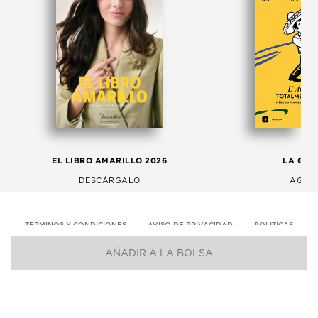
EL LIBRO AMARILLO 2026
LA GAC
DESCÁRGALO
AGOS
TÉRMINOS Y CONDICIONES
AVISO DE PRIVACIDAD
POLITICAS
AÑADIR A LA BOLSA