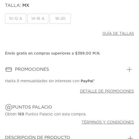
puntuación.
TALLA:
MX
Enlace
en
la
10-12 A
14-16 A
18-20
misma
página.
GUÍA DE TALLAS
Envío gratis en compras superiores a $399.00 M.N.
PROMOCIONES
PayPal
Hasta
9 mensualidades
sin intereses con
*
DETALLE DE PROMOCIONES
PUNTOS PALACIO
Obtén
169
Puntos Palacio con esta compra.
TÉRMINOS Y CONDICIONES
DESCRIPCIÓN DE PRODUCTO