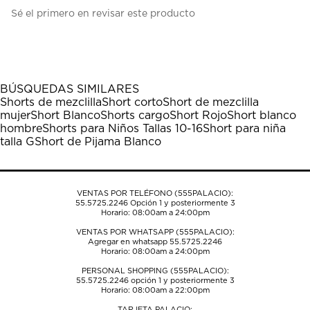
Seleccionar
Seleccionar
Seleccionar
Seleccionar
Seleccionar
Sé el primero en revisar este producto
para
para
para
para
para
calificar
calificar
calificar
calificar
calificar
el
el
el
el
el
artículo
artículo
artículo
artículo
artículo
con
con
con
con
con
1
2
3
4
5
BÚSQUEDAS SIMILARES
estrella
estrellas.
estrellas.
estrellas.
estrellas.
Shorts de mezclilla
Short corto
Short de mezclilla
Esta
Esta
Esta
Esta
Esta
mujer
Short Blanco
Shorts cargo
Short Rojo
Short blanco
acción
acción
acción
acción
acción
hombre
Shorts para Niños Tallas 10-16
Short para niña
abrirá
abrirá
abrirá
abrirá
abrirá
talla G
Short de Pijama Blanco
el
el
el
el
el
formulario
formulario
formulario
formulario
formulario
de
de
de
de
de
envío.
envío.
envío.
envío.
envío.
VENTAS POR TELÉFONO (555PALACIO):
55.5725.2246
Opción 1 y posteriormente 3
Horario: 08:00am a 24:00pm
VENTAS POR WHATSAPP (555PALACIO):
Agregar en whatsapp 55.5725.2246
Horario: 08:00am a 24:00pm
PERSONAL SHOPPING (555PALACIO):
55.5725.2246
opción 1 y posteriormente 3
Horario: 08:00am a 22:00pm
TARJETA PALACIO: