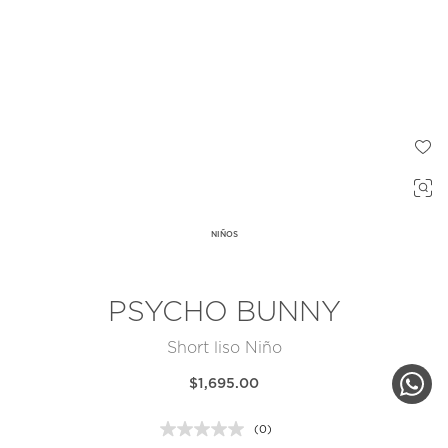
NIÑOS
PSYCHO BUNNY
Short liso Niño
$1,695.00
(0)
Sin