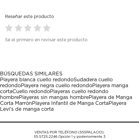
Reseñar este producto
Seleccionar
Seleccionar
Seleccionar
Seleccionar
Seleccionar
Sé el primero en revisar este producto
para
para
para
para
para
calificar
calificar
calificar
calificar
calificar
el
el
el
el
el
artículo
artículo
artículo
artículo
artículo
con
con
con
con
con
1
2
3
4
5
BÚSQUEDAS SIMILARES
estrella
estrellas.
estrellas.
estrellas.
estrellas.
Playera blanca cuello redondo
Sudadera cuello
Esta
Esta
Esta
Esta
Esta
redondo
Playera negra cuello redondo
Playera manga
acción
acción
acción
acción
acción
corta
Cuello redondo
Playeras cuello redondo
abrirá
abrirá
abrirá
abrirá
abrirá
hombre
Playeras sin mangas hombre
Playera de Manga
el
el
el
el
el
Corta Marrón
Playera Infantil de Manga Corta
Playera
formulario
formulario
formulario
formulario
formulario
Levi's de manga corta
de
de
de
de
de
envío.
envío.
envío.
envío.
envío.
VENTAS POR TELÉFONO (555PALACIO):
55.5725.2246
Opción 1 y posteriormente 3