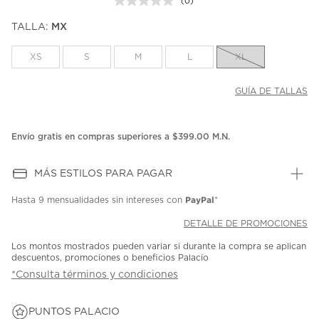
(0)
Sin
puntuación.
TALLA:
MX
Enlace
en
la
XS
S
M
L
XL
misma
página.
GUÍA DE TALLAS
Envío gratis en compras superiores a $399.00 M.N.
MÁS ESTILOS PARA PAGAR
PayPal
Hasta
9 mensualidades
sin intereses con
*
DETALLE DE PROMOCIONES
Los montos mostrados pueden variar si durante la compra se aplican
descuentos, promociones o beneficios Palacio
*Consulta términos y condiciones
PUNTOS PALACIO