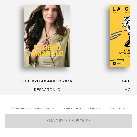
EL LIBRO AMARILLO 2026
LA GAC
DESCÁRGALO
AGOS
TÉRMINOS Y CONDICIONES
AVISO DE PRIVACIDAD
POLITICAS
AÑADIR A LA BOLSA