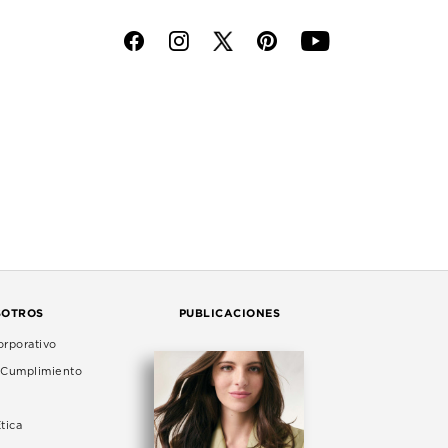
f
i
p
y
SOTROS
PUBLICACIONES
rporativo
e Cumplimiento
tica