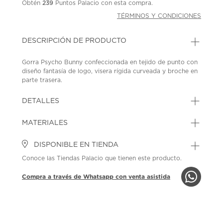
Obtén
239
Puntos Palacio con esta compra.
TÉRMINOS Y CONDICIONES
DESCRIPCIÓN DE PRODUCTO
Gorra Psycho Bunny confeccionada en tejido de punto con
diseño fantasía de logo, visera rígida curveada y broche en
parte trasera.
SKU: 45330087
MODEL: MO1500078-GLA
DETALLES
MATERIALES
DISPONIBLE EN TIENDA
Conoce las Tiendas Palacio que tienen este producto.
Compra a través de Whatsapp con venta asistida