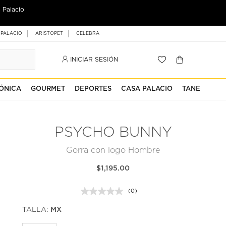
 Palacio
 PALACIO
ARISTOPET
CELEBRA
INICIAR SESIÓN
ÓNICA
GOURMET
DEPORTES
CASA PALACIO
TANE
PSYCHO BUNNY
Gorra con logo Hombre
$1,195.00
(0)
Sin
puntuación.
TALLA:
MX
Enlace
en