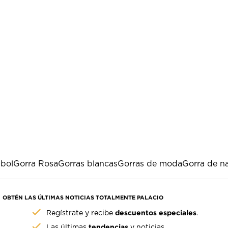
sbol
Gorra Rosa
Gorras blancas
Gorras de moda
Gorra de n
OBTÉN LAS ÚLTIMAS NOTICIAS TOTALMENTE PALACIO
descuentos especiales
Regístrate y recibe
.
tendencias
Las últimas
y noticias.