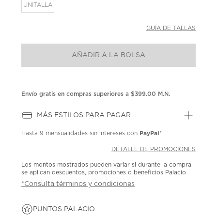
la
UNITALLA
misma
página.
GUÍA DE TALLAS
AÑADIR A LA BOLSA
Envío gratis en compras superiores a $399.00 M.N.
MÁS ESTILOS PARA PAGAR
PayPal
Hasta
9 mensualidades
sin intereses con
*
DETALLE DE PROMOCIONES
Los montos mostrados pueden variar si durante la compra
se aplican descuentos, promociones o beneficios Palacio
*Consulta términos y condiciones
PUNTOS PALACIO