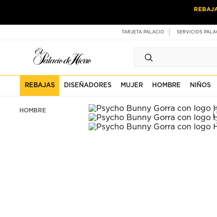
Ir
Ir
REBAJ
al
al
contenido
contenido
principal
de
TARJETA PALACIO
SERVICIOS PALA
pie
de
página
REBAJAS
DISEÑADORES
MUJER
HOMBRE
NIÑOS
HOMBRE