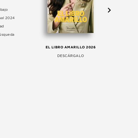
abajo
ual 2024
dad
Búsqueda
LA 
EL LIBRO AMARILLO 2026
AG
DESCÁRGALO