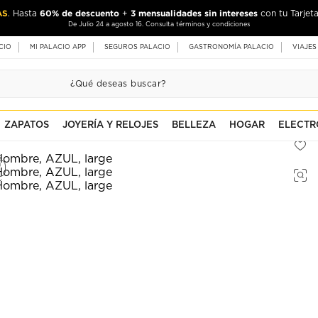
AS
60% de descuento
3 mensualidades sin intereses
. Hasta
+
con tu Tarjeta
De Julio 24 a agosto 16. Consulta términos y condiciones
CIO
MI PALACIO APP
SEGUROS PALACIO
GASTRONOMÍA PALACIO
VIAJES
ZAPATOS
JOYERÍA Y RELOJES
BELLEZA
HOGAR
ELECTR