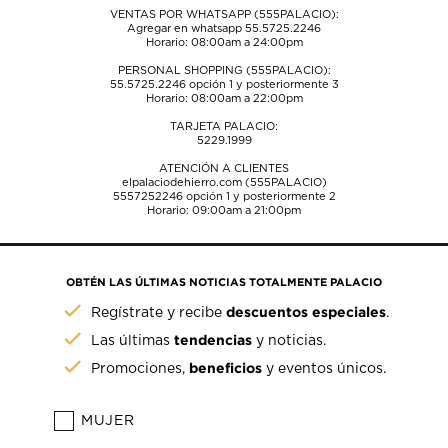
VENTAS POR WHATSAPP (555PALACIO):
Agregar en whatsapp 55.5725.2246
Horario: 08:00am a 24:00pm
PERSONAL SHOPPING (555PALACIO):
55.5725.2246
opción 1 y posteriormente 3
Horario: 08:00am a 22:00pm
TARJETA PALACIO:
5229.1999
ATENCIÓN A CLIENTES
elpalaciodehierro.com (555PALACIO)
5557252246
opción 1 y posteriormente 2
Horario: 09:00am a 21:00pm
OBTÉN LAS ÚLTIMAS NOTICIAS TOTALMENTE PALACIO
descuentos especiales
Regístrate y recibe
.
tendencias
Las últimas
y noticias.
beneficios
Promociones,
y eventos únicos.
MUJER