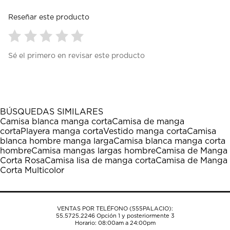
Reseñar este producto
Seleccionar
Seleccionar
Seleccionar
Seleccionar
Seleccionar
Sé el primero en revisar este producto
para
para
para
para
para
calificar
calificar
calificar
calificar
calificar
el
el
el
el
el
artículo
artículo
artículo
artículo
artículo
con
con
con
con
con
1
2
3
4
5
BÚSQUEDAS SIMILARES
estrella
estrellas.
estrellas.
estrellas.
estrellas.
Camisa blanca manga corta
Camisa de manga
Esta
Esta
Esta
Esta
Esta
corta
Playera manga corta
Vestido manga corta
Camisa
acción
acción
acción
acción
acción
blanca hombre manga larga
Camisa blanca manga corta
abrirá
abrirá
abrirá
abrirá
abrirá
hombre
Camisa mangas largas hombre
Camisa de Manga
el
el
el
el
el
Corta Rosa
Camisa lisa de manga corta
Camisa de Manga
formulario
formulario
formulario
formulario
formulario
Corta Multicolor
de
de
de
de
de
envío.
envío.
envío.
envío.
envío.
VENTAS POR TELÉFONO (555PALACIO):
55.5725.2246
Opción 1 y posteriormente 3
Horario: 08:00am a 24:00pm