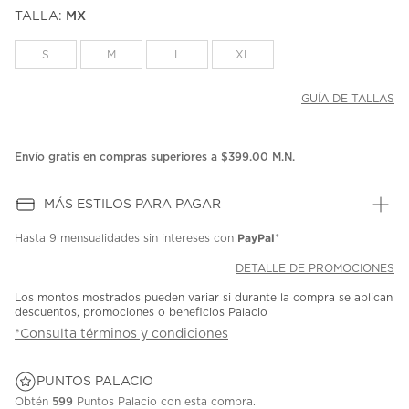
puntuación.
TALLA:
MX
Enlace
en
la
S
M
L
XL
misma
página.
GUÍA DE TALLAS
Envío gratis en compras superiores a $399.00 M.N.
MÁS ESTILOS PARA PAGAR
PayPal
Hasta
9 mensualidades
sin intereses con
*
DETALLE DE PROMOCIONES
Los montos mostrados pueden variar si durante la compra se aplican
descuentos, promociones o beneficios Palacio
*Consulta términos y condiciones
PUNTOS PALACIO
Obtén
599
Puntos Palacio con esta compra.