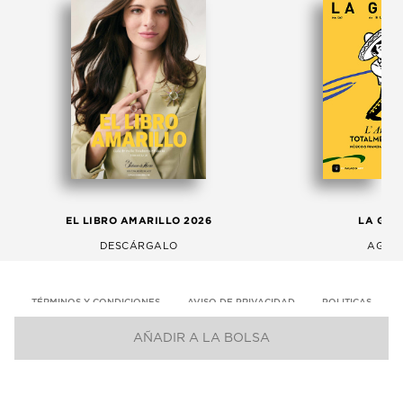
EL LIBRO AMARILLO 2026
LA GAC
DESCÁRGALO
AGOS
TÉRMINOS Y CONDICIONES
AVISO DE PRIVACIDAD
POLITICAS
AÑADIR A LA BOLSA