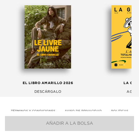
EL LIBRO AMARILLO 2026
LA GAC
DESCÁRGALO
AGOS
TÉRMINOS Y CONDICIONES
AVISO DE PRIVACIDAD
POLITICAS
AÑADIR A LA BOLSA