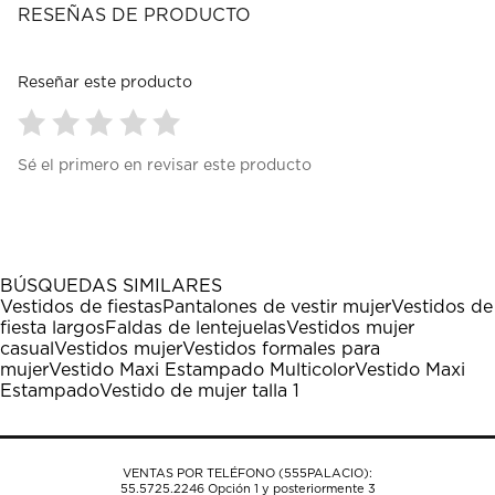
RESEÑAS DE PRODUCTO
Reseñar este producto
Seleccionar
Seleccionar
Seleccionar
Seleccionar
Seleccionar
Sé el primero en revisar este producto
para
para
para
para
para
calificar
calificar
calificar
calificar
calificar
el
el
el
el
el
artículo
artículo
artículo
artículo
artículo
con
con
con
con
con
1
2
3
4
5
BÚSQUEDAS SIMILARES
estrella
estrellas.
estrellas.
estrellas.
estrellas.
Vestidos de fiestas
Pantalones de vestir mujer
Vestidos de
Esta
Esta
Esta
Esta
Esta
fiesta largos
Faldas de lentejuelas
Vestidos mujer
acción
acción
acción
acción
acción
casual
Vestidos mujer
Vestidos formales para
abrirá
abrirá
abrirá
abrirá
abrirá
mujer
Vestido Maxi Estampado Multicolor
Vestido Maxi
el
el
el
el
el
Estampado
Vestido de mujer talla 1
formulario
formulario
formulario
formulario
formulario
de
de
de
de
de
envío.
envío.
envío.
envío.
envío.
VENTAS POR TELÉFONO (555PALACIO):
55.5725.2246
Opción 1 y posteriormente 3