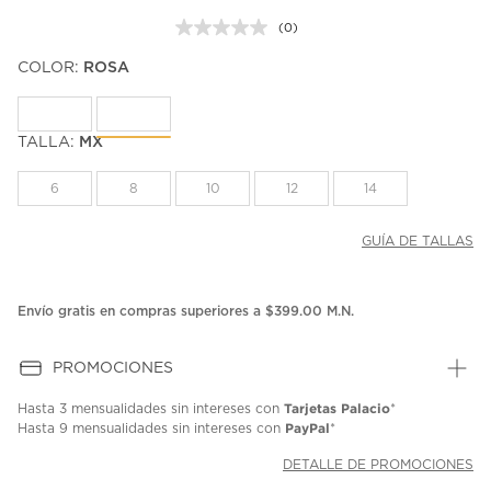
(0)
Sin
puntuación.
COLOR:
ROSA
Enlace
en
la
misma
página.
TALLA:
MX
6
8
10
12
14
GUÍA DE TALLAS
Envío gratis en compras superiores a $399.00 M.N.
PROMOCIONES
Tarjetas Palacio
Hasta
3 mensualidades
sin intereses con
*
PayPal
Hasta
9 mensualidades
sin intereses con
*
DETALLE DE PROMOCIONES