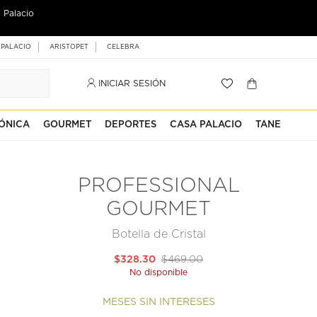
 Palacio
 PALACIO
ARISTOPET
CELEBRA
INICIAR SESIÓN
ÓNICA
GOURMET
DEPORTES
CASA PALACIO
TANE
PROFESSIONAL
GOURMET
Botella de Cristal
$328.30
$469.00
No disponible
MESES SIN INTERESES