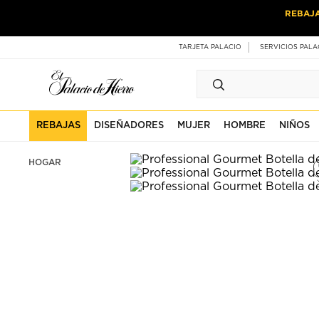
Ir
Ir
REBAJ
al
al
contenido
contenido
principal
de
TARJETA PALACIO
SERVICIOS PALA
pie
de
página
REBAJAS
DISEÑADORES
MUJER
HOMBRE
NIÑOS
HOGAR