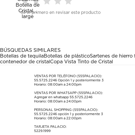
Seleccionar
Seleccionar
Seleccionar
Seleccionar
Seleccionar
Sé el primero en revisar este producto
para
para
para
para
para
calificar
calificar
calificar
calificar
calificar
el
el
el
el
el
artículo
artículo
artículo
artículo
artículo
con
con
con
con
con
1
2
3
4
5
estrella
estrellas.
estrellas.
estrellas.
estrellas.
BÚSQUEDAS SIMILARES
Esta
Esta
Esta
Esta
Esta
Botellas de tequila
Botellas de plástico
Sartenes de hierro
acción
acción
acción
acción
acción
contenedor de cristal
Copa Vista Tinto de Cristal
abrirá
abrirá
abrirá
abrirá
abrirá
el
el
el
el
el
formulario
formulario
formulario
formulario
formulario
VENTAS POR TELÉFONO (555PALACIO):
55.5725.2246
Opción 1 y posteriormente 3
de
de
de
de
de
Horario: 08:00am a 24:00pm
envío.
envío.
envío.
envío.
envío.
VENTAS POR WHATSAPP (555PALACIO):
Agregar en whatsapp 55.5725.2246
Horario: 08:00am a 24:00pm
PERSONAL SHOPPING (555PALACIO):
55.5725.2246
opción 1 y posteriormente 3
Horario: 08:00am a 22:00pm
TARJETA PALACIO:
5229.1999