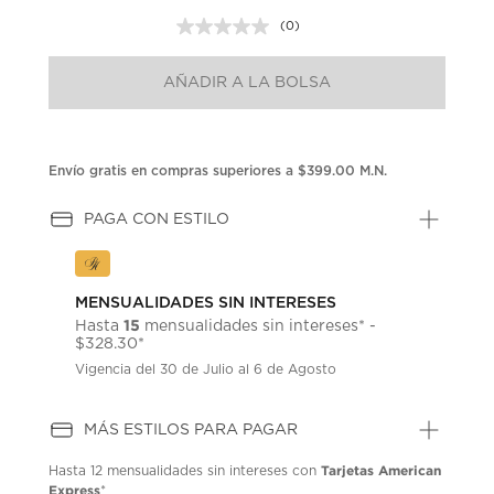
(0)
Sin
puntuación.
Enlace
AÑADIR A LA BOLSA
en
la
misma
página.
Envío gratis en compras superiores a $399.00 M.N.
PAGA CON ESTILO
MENSUALIDADES SIN INTERESES
15
Hasta
mensualidades sin intereses* -
$328.30*
Vigencia del 30 de Julio al 6 de Agosto
MÁS ESTILOS PARA PAGAR
Tarjetas American
Hasta
12 mensualidades
sin intereses con
Express
*