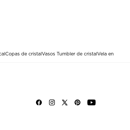
cal
Copas de cristal
Vasos Tumbler de cristal
Vela en
f
i
p
y