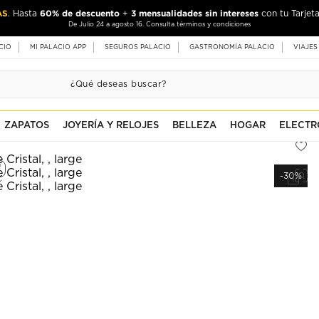
AS
60% de descuento
3 mensualidades sin intereses
. Hasta
+
con tu Tarjeta
De Julio 24 a agosto 16. Consulta términos y condiciones
CIO
MI PALACIO APP
SEGUROS PALACIO
GASTRONOMÍA PALACIO
VIAJES
ZAPATOS
JOYERÍA Y RELOJES
BELLEZA
HOGAR
ELECTR
-30%