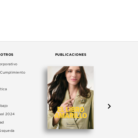
SOTROS
PUBLICACIONES
rporativo
e Cumplimiento
tica
abajo
ual 2024
dad
Búsqueda