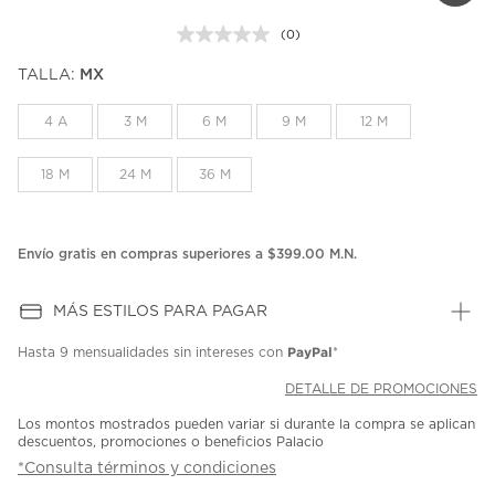
(0)
Sin
puntuación.
TALLA:
MX
Enlace
en
la
4 A
3 M
6 M
9 M
12 M
misma
página.
18 M
24 M
36 M
Envío gratis en compras superiores a $399.00 M.N.
MÁS ESTILOS PARA PAGAR
PayPal
Hasta
9 mensualidades
sin intereses con
*
DETALLE DE PROMOCIONES
Los montos mostrados pueden variar si durante la compra se aplican
descuentos, promociones o beneficios Palacio
*Consulta términos y condiciones