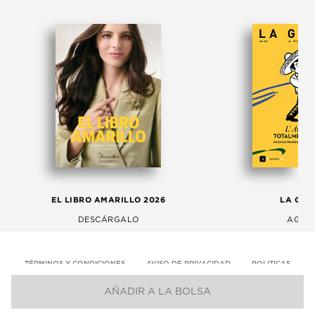
EL LIBRO AMARILLO 2026
LA GAC
DESCÁRGALO
AGOS
TÉRMINOS Y CONDICIONES
AVISO DE PRIVACIDAD
POLITICAS
AÑADIR A LA BOLSA