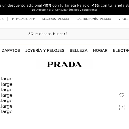
-10%
-15%
de un descuento adicional
con tu Tarjeta Palacio,
con tu Tarjeta S
De Agosto 7 al 9. Consulta términos y condiciones
CIO
MI PALACIO APP
SEGUROS PALACIO
GASTRONOMÍA PALACIO
VIAJES
ZAPATOS
JOYERÍA Y RELOJES
BELLEZA
HOGAR
ELECTR