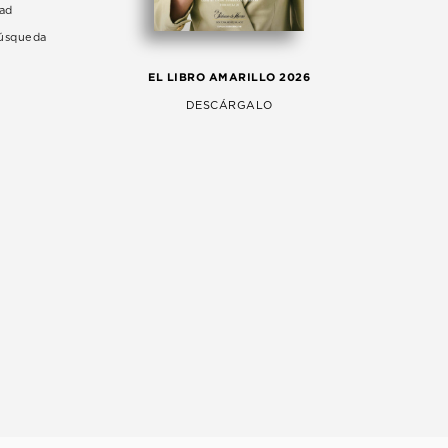
dad
Búsqueda
LA 
EL LIBRO AMARILLO 2026
AG
DESCÁRGALO