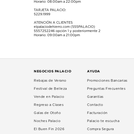
Horario: 08:00am a 22:00pm
TARJETA PALACIO:
5229.1999
ATENCIÓN A CLIENTES
elpalaciodehierro.com (555PALACIO)
5557252246
opción 1 y posteriormente 2
Horario: 09:00am a 21:00pm
NEGOCIOS PALACIO
AYUDA
Rebajas de Verano
Promociones Bancarias
Festival de Belleza
Preguntas Frecuentes
Vende en Palacio
Garantías
Regreso a Clases
Contacto
Galas de Otoño
Facturación
Noches Palacio
Palacio te escucha
El Buen Fin 2026
Compra Segura