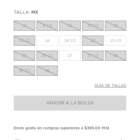
TALLA:
MX
21
21 1/2
22
22 1/2
23
23 1/2
24
24 1/2
25
25 1/2
26
26 1/2
27
27 1/2
28
28 1/2
29
GUÍA DE TALLAS
AÑADIR A LA BOLSA
Envío gratis en compras superiores a $399.00 M.N.