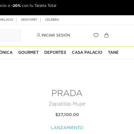
-20%
ocio o
con tu Tarjeta Total
 PALACIO
ARISTOPET
CELEBRA
INICIAR SESIÓN
ÓNICA
GOURMET
DEPORTES
CASA PALACIO
TANE
PRADA
Zapatillas Mujer
$27,100.00
LANZAMIENTO