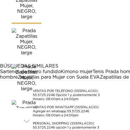
BÚSQUEDAS SIMILARES
Sartenes de hierro fundido
Kimono mujer
Tenis Prada ho
hombre
Zapatillas para Mujer con Suela EVA
Zapatillas de
VENTAS POR TELÉFONO (555PALACIO):
55.5725.2246
Opción 1 y posteriormente 3
Horario: 08:00am a 24:00pm
VENTAS POR WHATSAPP (555PALACIO):
Agregar en whatsapp 55.5725.2246
Horario: 08:00am a 24:00pm
PERSONAL SHOPPING (555PALACIO):
55.5725.2246
opción 1 y posteriormente 3