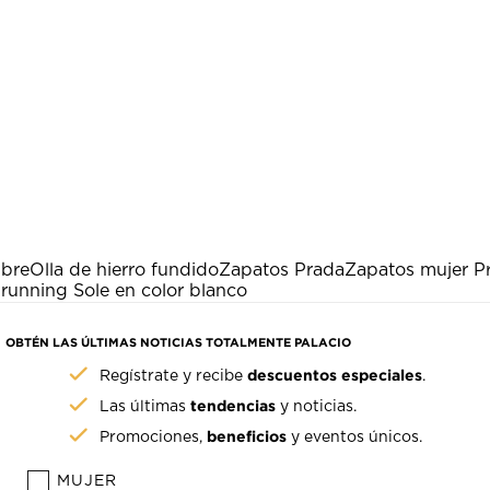
mbre
Olla de hierro fundido
Zapatos Prada
Zapatos mujer P
 running Sole en color blanco
OBTÉN LAS ÚLTIMAS NOTICIAS TOTALMENTE PALACIO
descuentos especiales
Regístrate y recibe
.
tendencias
Las últimas
y noticias.
beneficios
Promociones,
y eventos únicos.
MUJER