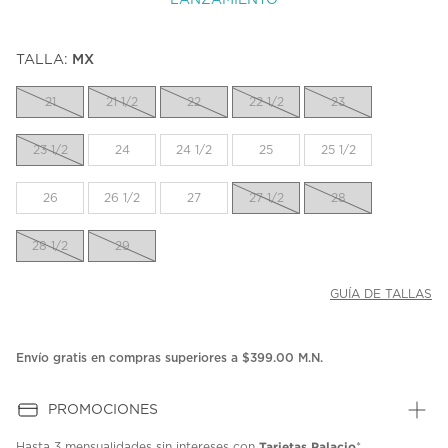
LANZAMIENTO
TALLA:
MX
21
21 1/2
22
22 1/2
23
23 1/2
24
24 1/2
25
25 1/2
26
26 1/2
27
27 1/2
28
28 1/2
29
GUÍA DE TALLAS
Envío gratis en compras superiores a $399.00 M.N.
PROMOCIONES
Tarjetas Palacio
Hasta
3 mensualidades
sin intereses con
*