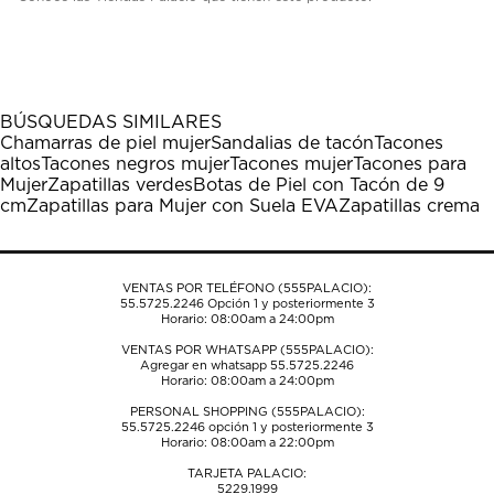
BÚSQUEDAS SIMILARES
Chamarras de piel mujer
Sandalias de tacón
Tacones
altos
Tacones negros mujer
Tacones mujer
Tacones para
Mujer
Zapatillas verdes
Botas de Piel con Tacón de 9
cm
Zapatillas para Mujer con Suela EVA
Zapatillas crema
VENTAS POR TELÉFONO (555PALACIO):
55.5725.2246
Opción 1 y posteriormente 3
Horario: 08:00am a 24:00pm
VENTAS POR WHATSAPP (555PALACIO):
Agregar en whatsapp 55.5725.2246
Horario: 08:00am a 24:00pm
PERSONAL SHOPPING (555PALACIO):
55.5725.2246
opción 1 y posteriormente 3
Horario: 08:00am a 22:00pm
TARJETA PALACIO:
5229.1999