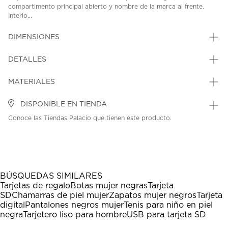
compartimento principal abierto y nombre de la marca al frente.
Interio...
DIMENSIONES
DETALLES
MATERIALES
DISPONIBLE EN TIENDA
Conoce las Tiendas Palacio que tienen este producto.
BÚSQUEDAS SIMILARES
Tarjetas de regalo
Botas mujer negras
Tarjeta
SD
Chamarras de piel mujer
Zapatos mujer negros
Tarjeta
digital
Pantalones negros mujer
Tenis para niño en piel
negra
Tarjetero liso para hombre
USB para tarjeta SD