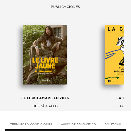
PUBLICACIONES
EL LIBRO AMARILLO 2026
LA GAC
DESCÁRGALO
AGOS
TÉRMINOS Y CONDICIONES
AVISO DE PRIVACIDAD
POLITICAS