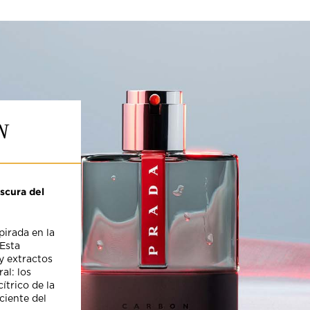
N
escura del
pirada en la
 Esta
y extractos
al: los
ítrico de la
ciente del