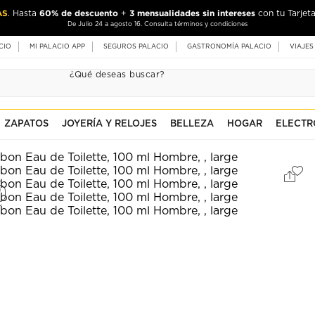
AS
60% de descuento
3 mensualidades sin intereses
. Hasta
+
con tu Tarjeta
De Julio 24 a agosto 16. Consulta términos y condiciones
CIO
MI PALACIO APP
SEGUROS PALACIO
GASTRONOMÍA PALACIO
VIAJES
ZAPATOS
JOYERÍA Y RELOJES
BELLEZA
HOGAR
ELECTR