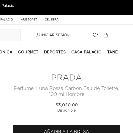
 Palacio
 PALACIO
ARISTOPET
CELEBRA
INICIAR SESIÓN
ÓNICA
GOURMET
DEPORTES
CASA PALACIO
TANE
PRADA
Perfume, Luna Rossa Carbon Eau de Toilette,
100 ml Hombre
$3,020.00
Disponible
AÑADIR A LA BOLSA