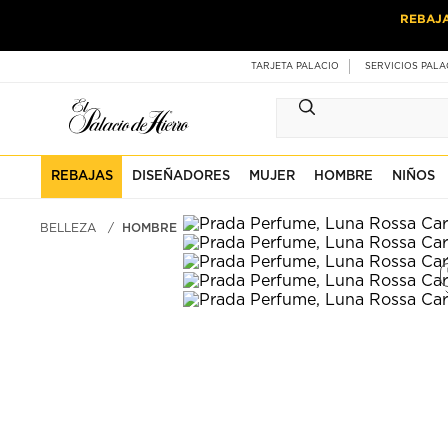
Ir
Ir
REBAJ
al
al
contenido
contenido
principal
de
TARJETA PALACIO
SERVICIOS PALA
pie
de
página
REBAJAS
DISEÑADORES
MUJER
HOMBRE
NIÑOS
BELLEZA
HOMBRE