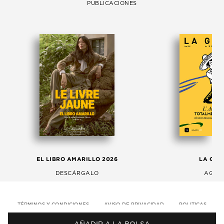
PUBLICACIONES
EL LIBRO AMARILLO 2026
LA GAC
DESCÁRGALO
AGOS
TÉRMINOS Y CONDICIONES
AVISO DE PRIVACIDAD
POLITICAS