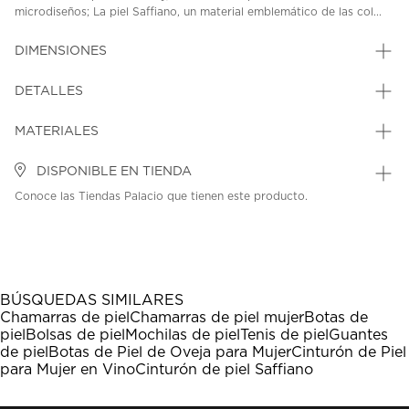
microdiseños; La piel Saffiano, un material emblemático de las col...
DIMENSIONES
DETALLES
MATERIALES
DISPONIBLE EN TIENDA
Conoce las Tiendas Palacio que tienen este producto.
BÚSQUEDAS SIMILARES
Chamarras de piel
Chamarras de piel mujer
Botas de
piel
Bolsas de piel
Mochilas de piel
Tenis de piel
Guantes
de piel
Botas de Piel de Oveja para Mujer
Cinturón de Piel
para Mujer en Vino
Cinturón de piel Saffiano