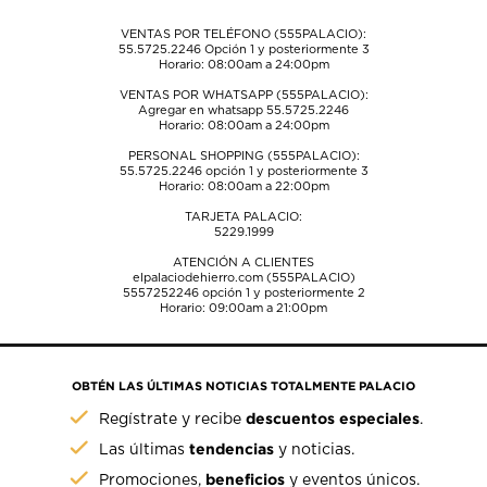
VENTAS POR TELÉFONO (555PALACIO):
55.5725.2246
Opción 1 y posteriormente 3
Horario: 08:00am a 24:00pm
VENTAS POR WHATSAPP (555PALACIO):
Agregar en whatsapp 55.5725.2246
Horario: 08:00am a 24:00pm
PERSONAL SHOPPING (555PALACIO):
55.5725.2246
opción 1 y posteriormente 3
Horario: 08:00am a 22:00pm
TARJETA PALACIO:
5229.1999
ATENCIÓN A CLIENTES
elpalaciodehierro.com (555PALACIO)
5557252246
opción 1 y posteriormente 2
Horario: 09:00am a 21:00pm
OBTÉN LAS ÚLTIMAS NOTICIAS TOTALMENTE PALACIO
descuentos especiales
Regístrate y recibe
.
tendencias
Las últimas
y noticias.
beneficios
Promociones,
y eventos únicos.