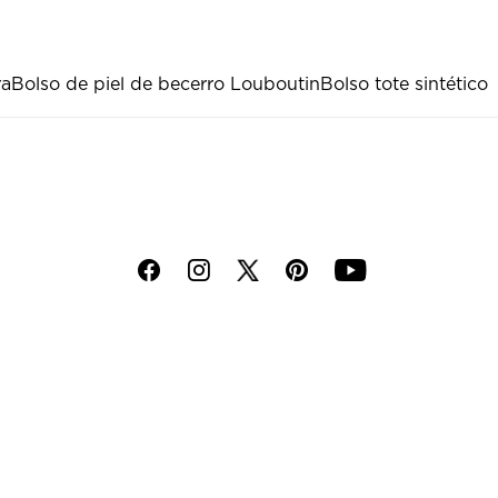
ra
Bolso de piel de becerro Louboutin
Bolso tote sintético
f
i
p
y