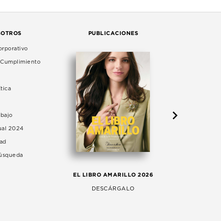
SOTROS
PUBLICACIONES
rporativo
e Cumplimiento
tica
abajo
ual 2024
dad
Búsqueda
LA 
EL LIBRO AMARILLO 2026
AG
DESCÁRGALO