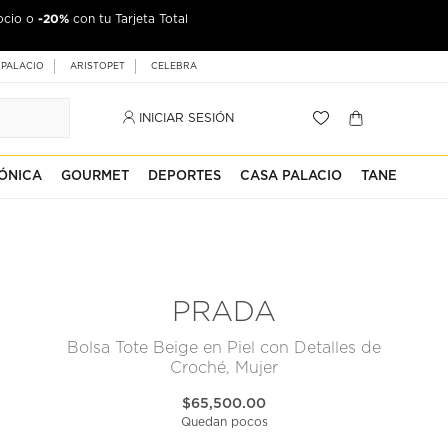
-20%
ocio o
con tu Tarjeta Total
 PALACIO
ARISTOPET
CELEBRA
INICIAR SESIÓN
ÓNICA
GOURMET
DEPORTES
CASA PALACIO
TANE
PRADA
Bolsa Tote Beige en Piel con Detalles de
Croché, Mujer
$65,500.00
Quedan pocos