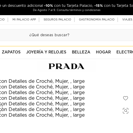
-10%
-15%
de un descuento adicional
con tu Tarjeta Palacio,
con tu Tarjeta S
De Agosto 7 al 9. Consulta términos y condiciones
CIO
MI PALACIO APP
SEGUROS PALACIO
GASTRONOMÍA PALACIO
VIAJES
ZAPATOS
JOYERÍA Y RELOJES
BELLEZA
HOGAR
ELECTR