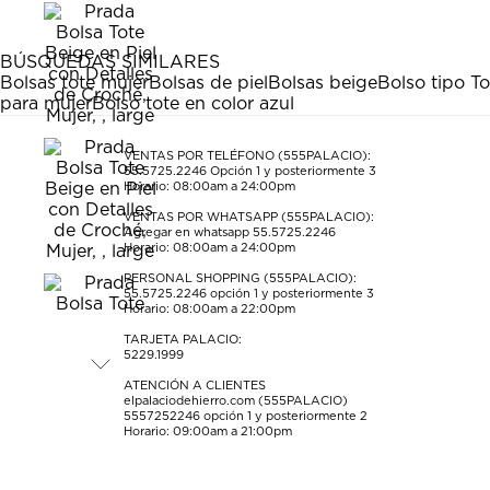
BÚSQUEDAS SIMILARES
Bolsas tote mujer
Bolsas de piel
Bolsas beige
Bolso tipo To
para mujer
Bolso tote en color azul
VENTAS POR TELÉFONO (555PALACIO):
55.5725.2246
Opción 1 y posteriormente 3
Horario: 08:00am a 24:00pm
VENTAS POR WHATSAPP (555PALACIO):
Agregar en whatsapp 55.5725.2246
Horario: 08:00am a 24:00pm
PERSONAL SHOPPING (555PALACIO):
55.5725.2246
opción 1 y posteriormente 3
Horario: 08:00am a 22:00pm
TARJETA PALACIO:
5229.1999
ATENCIÓN A CLIENTES
elpalaciodehierro.com (555PALACIO)
5557252246
opción 1 y posteriormente 2
Horario: 09:00am a 21:00pm