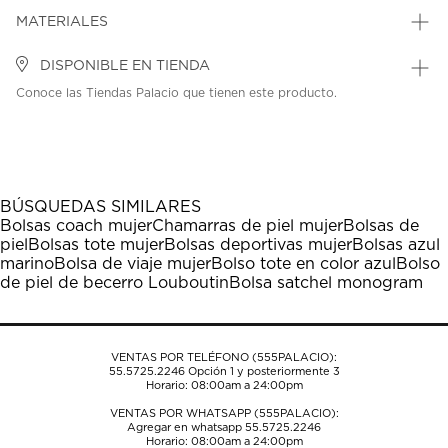
MATERIALES
DISPONIBLE EN TIENDA
Conoce las Tiendas Palacio que tienen este producto.
BÚSQUEDAS SIMILARES
Bolsas coach mujer
Chamarras de piel mujer
Bolsas de
piel
Bolsas tote mujer
Bolsas deportivas mujer
Bolsas azul
marino
Bolsa de viaje mujer
Bolso tote en color azul
Bolso
de piel de becerro Louboutin
Bolsa satchel monogram
VENTAS POR TELÉFONO (555PALACIO):
55.5725.2246
Opción 1 y posteriormente 3
Horario: 08:00am a 24:00pm
VENTAS POR WHATSAPP (555PALACIO):
Agregar en whatsapp 55.5725.2246
Horario: 08:00am a 24:00pm