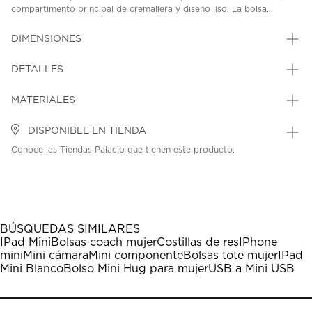
compartimento principal de cremallera y diseño liso. La bolsa...
DIMENSIONES
DETALLES
MATERIALES
DISPONIBLE EN TIENDA
Conoce las Tiendas Palacio que tienen este producto.
BÚSQUEDAS SIMILARES
IPad Mini
Bolsas coach mujer
Costillas de res
IPhone
mini
Mini cámara
Mini componente
Bolsas tote mujer
IPad
Mini Blanco
Bolso Mini Hug para mujer
USB a Mini USB