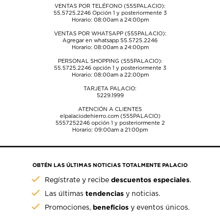
VENTAS POR TELÉFONO (555PALACIO):
55.5725.2246
Opción 1 y posteriormente 3
Horario: 08:00am a 24:00pm
VENTAS POR WHATSAPP (555PALACIO):
Agregar en whatsapp 55.5725.2246
Horario: 08:00am a 24:00pm
PERSONAL SHOPPING (555PALACIO):
55.5725.2246
opción 1 y posteriormente 3
Horario: 08:00am a 22:00pm
TARJETA PALACIO:
5229.1999
ATENCIÓN A CLIENTES
elpalaciodehierro.com (555PALACIO)
5557252246
opción 1 y posteriormente 2
Horario: 09:00am a 21:00pm
OBTÉN LAS ÚLTIMAS NOTICIAS TOTALMENTE PALACIO
descuentos especiales
Regístrate y recibe
.
tendencias
Las últimas
y noticias.
beneficios
Promociones,
y eventos únicos.