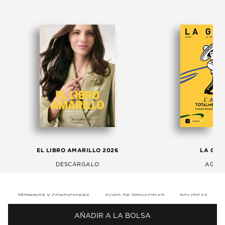
EL LIBRO AMARILLO 2026
LA GAC
DESCÁRGALO
AGOS
TÉRMINOS Y CONDICIONES
AVISO DE PRIVACIDAD
POLITICAS
AÑADIR A LA BOLSA