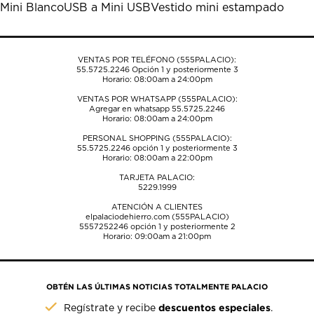
Mini Blanco
USB a Mini USB
Vestido mini estampado
VENTAS POR TELÉFONO (555PALACIO):
55.5725.2246
Opción 1 y posteriormente 3
Horario: 08:00am a 24:00pm
VENTAS POR WHATSAPP (555PALACIO):
Agregar en whatsapp 55.5725.2246
Horario: 08:00am a 24:00pm
PERSONAL SHOPPING (555PALACIO):
55.5725.2246
opción 1 y posteriormente 3
Horario: 08:00am a 22:00pm
TARJETA PALACIO:
5229.1999
ATENCIÓN A CLIENTES
elpalaciodehierro.com (555PALACIO)
5557252246
opción 1 y posteriormente 2
Horario: 09:00am a 21:00pm
OBTÉN LAS ÚLTIMAS NOTICIAS TOTALMENTE PALACIO
descuentos especiales
Regístrate y recibe
.