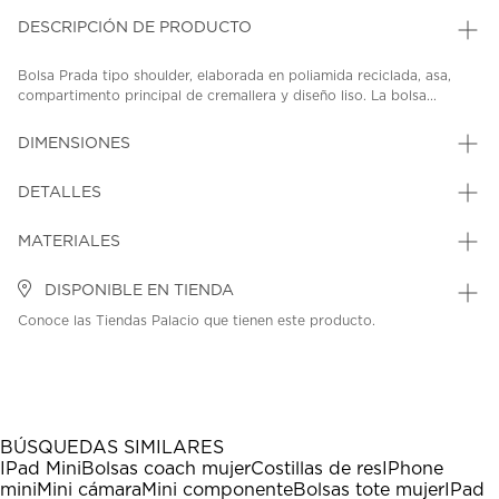
DESCRIPCIÓN DE PRODUCTO
Bolsa Prada tipo shoulder, elaborada en poliamida reciclada, asa,
compartimento principal de cremallera y diseño liso. La bolsa...
DIMENSIONES
DETALLES
MATERIALES
DISPONIBLE EN TIENDA
Conoce las Tiendas Palacio que tienen este producto.
BÚSQUEDAS SIMILARES
IPad Mini
Bolsas coach mujer
Costillas de res
IPhone
mini
Mini cámara
Mini componente
Bolsas tote mujer
IPad