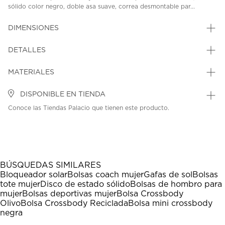
sólido color negro, doble asa suave, correa desmontable par...
DIMENSIONES
DETALLES
MATERIALES
DISPONIBLE EN TIENDA
Conoce las Tiendas Palacio que tienen este producto.
BÚSQUEDAS SIMILARES
Bloqueador solar
Bolsas coach mujer
Gafas de sol
Bolsas
tote mujer
Disco de estado sólido
Bolsas de hombro para
mujer
Bolsas deportivas mujer
Bolsa Crossbody
Olivo
Bolsa Crossbody Reciclada
Bolsa mini crossbody
negra