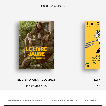
PUBLICACIONES
EL LIBRO AMARILLO 2026
LA GAC
DESCÁRGALO
AGOS
TÉRMINOS Y CONDICIONES
AVISO DE PRIVACIDAD
POLITICAS