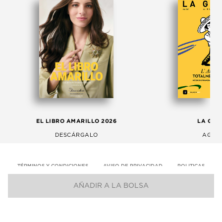
EL LIBRO AMARILLO 2026
LA GAC
DESCÁRGALO
AGOS
TÉRMINOS Y CONDICIONES
AVISO DE PRIVACIDAD
POLITICAS
AÑADIR A LA BOLSA