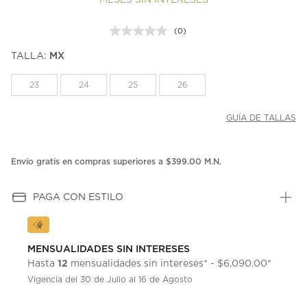
MESES SIN INTERESES
(0)
Sin
puntuación.
TALLA:
MX
Enlace
en
la
23
24
25
26
misma
página.
GUÍA DE TALLAS
Envío gratis en compras superiores a $399.00 M.N.
PAGA CON ESTILO
MENSUALIDADES SIN INTERESES
12
Hasta
mensualidades sin intereses* - $6,090.00*
Vigencia del 30 de Julio al 16 de Agosto