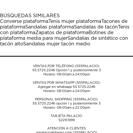
artículo
artículo
artículo
artículo
artículo
con
con
con
con
con
1
2
3
4
5
BÚSQUEDAS SIMILARES
estrella
estrellas.
estrellas.
estrellas.
estrellas.
Converse plataforma
Tenis mujer plataforma
Tacones de
Esta
Esta
Esta
Esta
Esta
plataforma
Sandalias plataforma
Sandalias de tacón
Tenis
acción
acción
acción
acción
acción
con plataforma
Zapatos de plataforma
Botines de
abrirá
abrirá
abrirá
abrirá
abrirá
plataforma media para mujer
Sandalias de sintético con
el
el
el
el
el
tacón alto
Sandalias mujer tacón medio
formulario
formulario
formulario
formulario
formulario
de
de
de
de
de
envío.
envío.
envío.
envío.
envío.
VENTAS POR TELÉFONO (555PALACIO):
55.5725.2246
Opción 1 y posteriormente 3
Horario: 08:00am a 24:00pm
VENTAS POR WHATSAPP (555PALACIO):
Agregar en whatsapp 55.5725.2246
Horario: 08:00am a 24:00pm
PERSONAL SHOPPING (555PALACIO):
55.5725.2246
opción 1 y posteriormente 3
Horario: 08:00am a 22:00pm
TARJETA PALACIO:
5229.1999
ATENCIÓN A CLIENTES
elpalaciodehierro.com (555PALACIO)