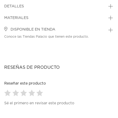
DETALLES
MATERIALES
DISPONIBLE EN TIENDA
Conoce las Tiendas Palacio que tienen este producto.
RESEÑAS DE PRODUCTO
Reseñar este producto
Seleccionar
Seleccionar
Seleccionar
Seleccionar
Seleccionar
Sé el primero en revisar este producto
para
para
para
para
para
calificar
calificar
calificar
calificar
calificar
el
el
el
el
el