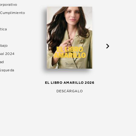
rporativo
e Cumplimiento
tica
abajo
ual 2024
dad
Búsqueda
LA 
EL LIBRO AMARILLO 2026
AG
DESCÁRGALO