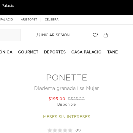
 Palacio
 PALACIO
ARISTOPET
CELEBRA
INICIAR SESIÓN
ÓNICA
GOURMET
DEPORTES
CASA PALACIO
TANE
PONETTE
Diadema granada lisa Mujer
$195.00
$325.00
Disponible
MESES SIN INTERESES
(0)
Sin