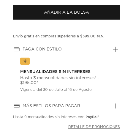
puntuación.
Enlace
AÑADIR A LA BOLSA
en
la
misma
página.
Envío gratis en compras superiores a $399.00 M.N.
PAGA CON ESTILO
MENSUALIDADES SIN INTERESES
3
Hasta
mensualidades sin intereses* -
$195.00*
Vigencia del 30 de Julio al 16 de Agosto
MÁS ESTILOS PARA PAGAR
PayPal
Hasta
9 mensualidades
sin intereses con
*
DETALLE DE PROMOCIONES