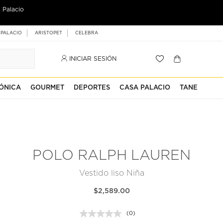
 Palacio
 PALACIO
ARISTOPET
CELEBRA
INICIAR SESIÓN
ÓNICA
GOURMET
DEPORTES
CASA PALACIO
TANE
POLO RALPH LAUREN
Vestido liso Niña
$2,589.00
(0)
Sin