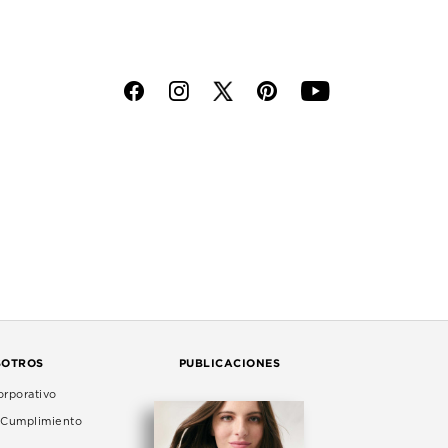
f
i
p
y
SOTROS
PUBLICACIONES
rporativo
e Cumplimiento