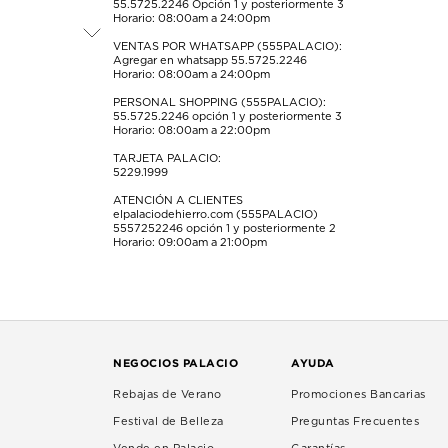
55.5725.2246
Opción 1 y posteriormente 3
de
de
de
de
de
Horario: 08:00am a 24:00pm
envío.
envío.
envío.
envío.
envío.
VENTAS POR WHATSAPP (555PALACIO):
Agregar en whatsapp 55.5725.2246
Horario: 08:00am a 24:00pm
PERSONAL SHOPPING (555PALACIO):
55.5725.2246
opción 1 y posteriormente 3
Horario: 08:00am a 22:00pm
TARJETA PALACIO:
5229.1999
ATENCIÓN A CLIENTES
elpalaciodehierro.com (555PALACIO)
5557252246
opción 1 y posteriormente 2
Horario: 09:00am a 21:00pm
NEGOCIOS PALACIO
AYUDA
Rebajas de Verano
Promociones Bancarias
Festival de Belleza
Preguntas Frecuentes