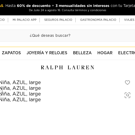
AS
60% de descuento
3 mensualidades sin intereses
. Hasta
+
con tu Tarjeta
De Julio 24 a agosto 16. Consulta términos y condiciones
CIO
MI PALACIO APP
SEGUROS PALACIO
GASTRONOMÍA PALACIO
VIAJES
ZAPATOS
JOYERÍA Y RELOJES
BELLEZA
HOGAR
ELECTR