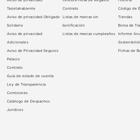
Aviso de privacidad
Celebra Mesa de Regalos.
Historia
Tarjetahabiente
Contrato
Código de É
Aviso de privacidad Obligado
Listas de marcas sin
Tiendas
Solidario
bonificación
Bolsa de Tr
Aviso de privacidad
Listas de marcas cumpleaños
Informe An
Adicionales
Sostenibili
Aviso de Privacidad Seguros
Fichas de 
Palacio
Contrato
Guía de estado de cuenta
Ley de Transparencia
Comisiones
Catálogo de Despachos
Jurídicos