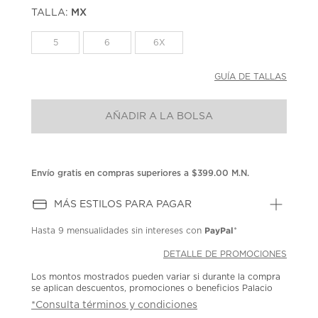
puntuación.
TALLA:
MX
Enlace
en
la
5
6
6X
misma
página.
GUÍA DE TALLAS
AÑADIR A LA BOLSA
Envío gratis en compras superiores a $399.00 M.N.
MÁS ESTILOS PARA PAGAR
PayPal
Hasta
9 mensualidades
sin intereses con
*
DETALLE DE PROMOCIONES
Los montos mostrados pueden variar si durante la compra
se aplican descuentos, promociones o beneficios Palacio
*Consulta términos y condiciones