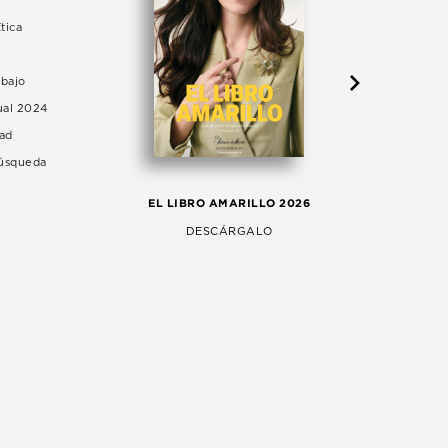
tica
abajo
ual 2024
dad
Búsqueda
LA 
EL LIBRO AMARILLO 2026
AG
DESCÁRGALO