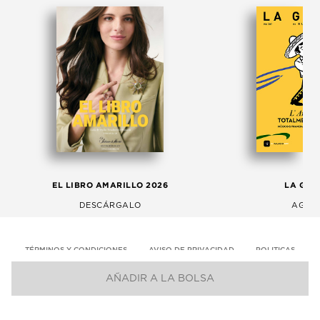
EL LIBRO AMARILLO 2026
LA GAC
DESCÁRGALO
AGOS
TÉRMINOS Y CONDICIONES
AVISO DE PRIVACIDAD
POLITICAS
AÑADIR A LA BOLSA