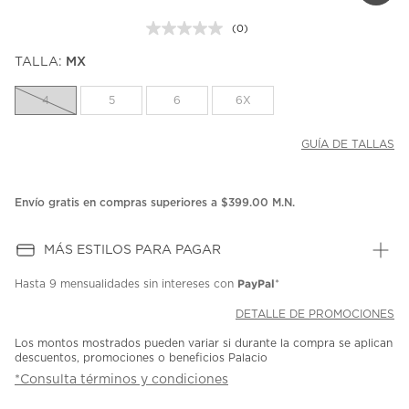
(0)
Sin
puntuación.
TALLA:
MX
Enlace
en
la
4
5
6
6X
misma
página.
GUÍA DE TALLAS
Envío gratis en compras superiores a $399.00 M.N.
MÁS ESTILOS PARA PAGAR
PayPal
Hasta
9 mensualidades
sin intereses con
*
DETALLE DE PROMOCIONES
Los montos mostrados pueden variar si durante la compra se aplican
descuentos, promociones o beneficios Palacio
*Consulta términos y condiciones