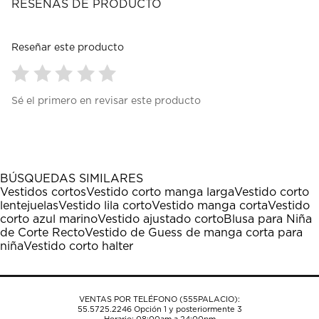
RESEÑAS DE PRODUCTO
Reseñar este producto
Seleccionar
Seleccionar
Seleccionar
Seleccionar
Seleccionar
Sé el primero en revisar este producto
para
para
para
para
para
calificar
calificar
calificar
calificar
calificar
el
el
el
el
el
artículo
artículo
artículo
artículo
artículo
con
con
con
con
con
1
2
3
4
5
BÚSQUEDAS SIMILARES
estrella
estrellas.
estrellas.
estrellas.
estrellas.
Vestidos cortos
Vestido corto manga larga
Vestido corto
Esta
Esta
Esta
Esta
Esta
lentejuelas
Vestido lila corto
Vestido manga corta
Vestido
acción
acción
acción
acción
acción
corto azul marino
Vestido ajustado corto
Blusa para Niña
abrirá
abrirá
abrirá
abrirá
abrirá
de Corte Recto
Vestido de Guess de manga corta para
el
el
el
el
el
niña
Vestido corto halter
formulario
formulario
formulario
formulario
formulario
de
de
de
de
de
envío.
envío.
envío.
envío.
envío.
VENTAS POR TELÉFONO (555PALACIO):
55.5725.2246
Opción 1 y posteriormente 3