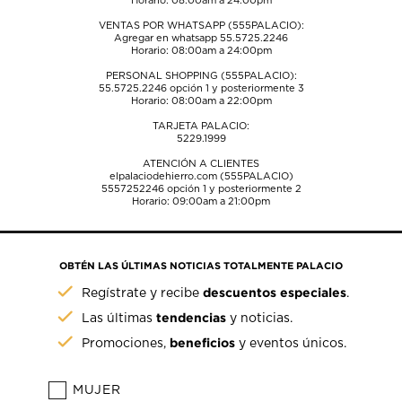
Horario: 08:00am a 24:00pm
VENTAS POR WHATSAPP (555PALACIO):
Agregar en whatsapp 55.5725.2246
Horario: 08:00am a 24:00pm
PERSONAL SHOPPING (555PALACIO):
55.5725.2246
opción 1 y posteriormente 3
Horario: 08:00am a 22:00pm
TARJETA PALACIO:
5229.1999
ATENCIÓN A CLIENTES
elpalaciodehierro.com (555PALACIO)
5557252246
opción 1 y posteriormente 2
Horario: 09:00am a 21:00pm
OBTÉN LAS ÚLTIMAS NOTICIAS TOTALMENTE PALACIO
descuentos especiales
Regístrate y recibe
.
tendencias
Las últimas
y noticias.
beneficios
Promociones,
y eventos únicos.
MUJER