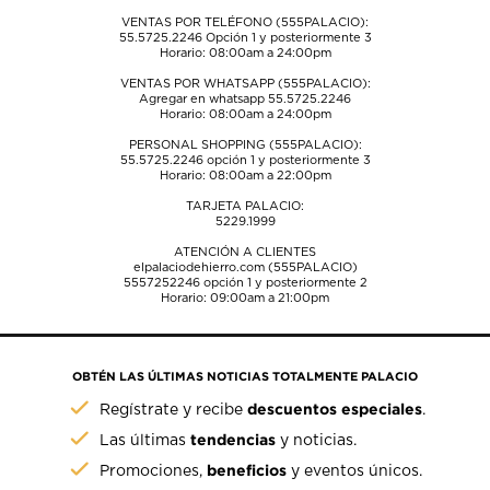
VENTAS POR TELÉFONO (555PALACIO):
55.5725.2246
Opción 1 y posteriormente 3
Horario: 08:00am a 24:00pm
VENTAS POR WHATSAPP (555PALACIO):
Agregar en whatsapp 55.5725.2246
Horario: 08:00am a 24:00pm
PERSONAL SHOPPING (555PALACIO):
55.5725.2246
opción 1 y posteriormente 3
Horario: 08:00am a 22:00pm
TARJETA PALACIO:
5229.1999
ATENCIÓN A CLIENTES
elpalaciodehierro.com (555PALACIO)
5557252246
opción 1 y posteriormente 2
Horario: 09:00am a 21:00pm
OBTÉN LAS ÚLTIMAS NOTICIAS TOTALMENTE PALACIO
descuentos especiales
Regístrate y recibe
.
tendencias
Las últimas
y noticias.
beneficios
Promociones,
y eventos únicos.