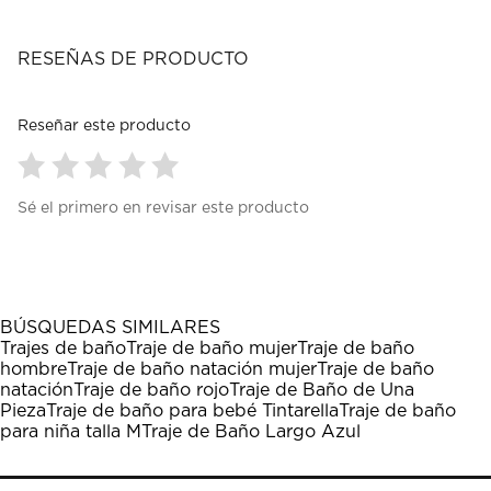
RESEÑAS DE PRODUCTO
Reseñar este producto
Seleccionar
Seleccionar
Seleccionar
Seleccionar
Seleccionar
Sé el primero en revisar este producto
para
para
para
para
para
calificar
calificar
calificar
calificar
calificar
el
el
el
el
el
artículo
artículo
artículo
artículo
artículo
con
con
con
con
con
1
2
3
4
5
BÚSQUEDAS SIMILARES
estrella
estrellas.
estrellas.
estrellas.
estrellas.
Trajes de baño
Traje de baño mujer
Traje de baño
Esta
Esta
Esta
Esta
Esta
hombre
Traje de baño natación mujer
Traje de baño
acción
acción
acción
acción
acción
natación
Traje de baño rojo
Traje de Baño de Una
abrirá
abrirá
abrirá
abrirá
abrirá
Pieza
Traje de baño para bebé Tintarella
Traje de baño
el
el
el
el
el
para niña talla M
Traje de Baño Largo Azul
formulario
formulario
formulario
formulario
formulario
de
de
de
de
de
envío.
envío.
envío.
envío.
envío.