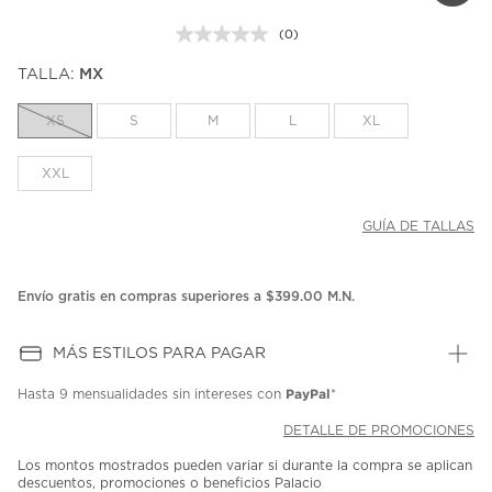
(0)
Sin
puntuación.
TALLA:
MX
Enlace
en
la
XS
S
M
L
XL
misma
página.
XXL
GUÍA DE TALLAS
Envío gratis en compras superiores a $399.00 M.N.
MÁS ESTILOS PARA PAGAR
PayPal
Hasta
9 mensualidades
sin intereses con
*
DETALLE DE PROMOCIONES
Los montos mostrados pueden variar si durante la compra se aplican
descuentos, promociones o beneficios Palacio