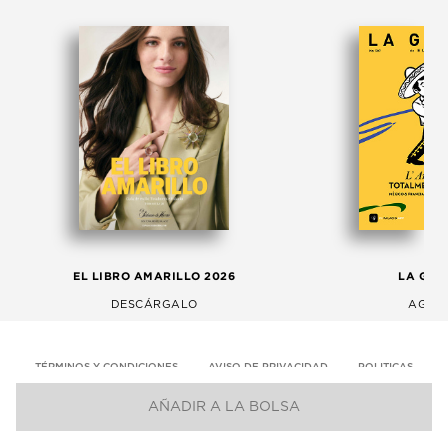
EL LIBRO AMARILLO 2026
LA GAC
DESCÁRGALO
AGOS
TÉRMINOS Y CONDICIONES
AVISO DE PRIVACIDAD
POLITICAS
AÑADIR A LA BOLSA