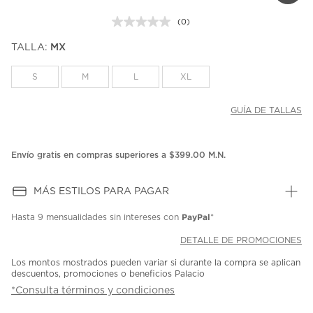
(0)
Sin
puntuación.
TALLA:
MX
Enlace
en
la
S
M
L
XL
misma
página.
GUÍA DE TALLAS
Envío gratis en compras superiores a $399.00 M.N.
MÁS ESTILOS PARA PAGAR
PayPal
Hasta
9 mensualidades
sin intereses con
*
DETALLE DE PROMOCIONES
Los montos mostrados pueden variar si durante la compra se aplican
descuentos, promociones o beneficios Palacio
*Consulta términos y condiciones