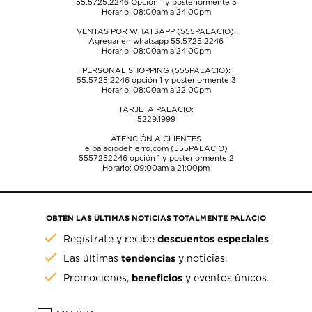
55.5725.2246
Opción 1 y posteriormente 3
Horario: 08:00am a 24:00pm
VENTAS POR WHATSAPP (555PALACIO):
Agregar en whatsapp 55.5725.2246
Horario: 08:00am a 24:00pm
PERSONAL SHOPPING (555PALACIO):
55.5725.2246
opción 1 y posteriormente 3
Horario: 08:00am a 22:00pm
TARJETA PALACIO:
5229.1999
ATENCIÓN A CLIENTES
elpalaciodehierro.com (555PALACIO)
5557252246
opción 1 y posteriormente 2
Horario: 09:00am a 21:00pm
OBTÉN LAS ÚLTIMAS NOTICIAS TOTALMENTE PALACIO
descuentos especiales
Regístrate y recibe
.
tendencias
Las últimas
y noticias.
beneficios
Promociones,
y eventos únicos.