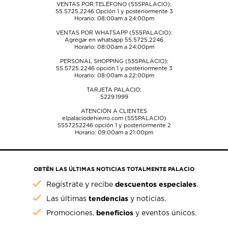
VENTAS POR TELÉFONO (555PALACIO):
55.5725.2246
Opción 1 y posteriormente 3
Horario: 08:00am a 24:00pm
VENTAS POR WHATSAPP (555PALACIO):
Agregar en whatsapp 55.5725.2246
Horario: 08:00am a 24:00pm
PERSONAL SHOPPING (555PALACIO):
55.5725.2246
opción 1 y posteriormente 3
Horario: 08:00am a 22:00pm
TARJETA PALACIO:
5229.1999
ATENCIÓN A CLIENTES
elpalaciodehierro.com (555PALACIO)
5557252246
opción 1 y posteriormente 2
Horario: 09:00am a 21:00pm
OBTÉN LAS ÚLTIMAS NOTICIAS TOTALMENTE PALACIO
descuentos especiales
Regístrate y recibe
.
tendencias
Las últimas
y noticias.
beneficios
Promociones,
y eventos únicos.