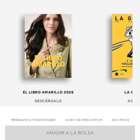
EL LIBRO AMARILLO 2026
LA GAC
DESCÁRGALO
AGOS
TÉRMINOS Y CONDICIONES
AVISO DE PRIVACIDAD
POLITICAS
AÑADIR A LA BOLSA