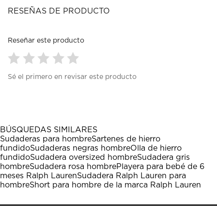
RESEÑAS DE PRODUCTO
Reseñar este producto
Seleccionar
Seleccionar
Seleccionar
Seleccionar
Seleccionar
Sé el primero en revisar este producto
para
para
para
para
para
calificar
calificar
calificar
calificar
calificar
el
el
el
el
el
artículo
artículo
artículo
artículo
artículo
con
con
con
con
con
1
2
3
4
5
BÚSQUEDAS SIMILARES
estrella
estrellas.
estrellas.
estrellas.
estrellas.
Sudaderas para hombre
Sartenes de hierro
Esta
Esta
Esta
Esta
Esta
fundido
Sudaderas negras hombre
Olla de hierro
acción
acción
acción
acción
acción
fundido
Sudadera oversized hombre
Sudadera gris
abrirá
abrirá
abrirá
abrirá
abrirá
hombre
Sudadera rosa hombre
Playera para bebé de 6
el
el
el
el
el
meses Ralph Lauren
Sudadera Ralph Lauren para
formulario
formulario
formulario
formulario
formulario
hombre
Short para hombre de la marca Ralph Lauren
de
de
de
de
de
envío.
envío.
envío.
envío.
envío.