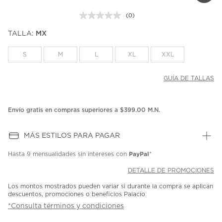
(0)
Sin
puntuación.
TALLA:
MX
Enlace
en
la
S
M
L
XL
XXL
misma
página.
GUÍA DE TALLAS
Envío gratis en compras superiores a $399.00 M.N.
MÁS ESTILOS PARA PAGAR
PayPal
Hasta
9 mensualidades
sin intereses con
*
DETALLE DE PROMOCIONES
Los montos mostrados pueden variar si durante la compra se aplican
descuentos, promociones o beneficios Palacio
*Consulta términos y condiciones