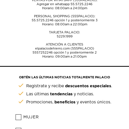
VENTAS POR WHATSAPP (555PALACIO):
Agregar en whatsapp 55.5725.2246
Horario: 08:00am a 24:00pm
PERSONAL SHOPPING (555PALACIO):
55.5725.2246
opción 1 y posteriormente 3
Horario: 08:00am a 22:00pm
TARJETA PALACIO:
5229.1999
ATENCIÓN A CLIENTES
elpalaciodehierro.com (555PALACIO)
5557252246
opción 1 y posteriormente 2
Horario: 09:00am a 21:00pm
OBTÉN LAS ÚLTIMAS NOTICIAS TOTALMENTE PALACIO
descuentos especiales
Regístrate y recibe
.
tendencias
Las últimas
y noticias.
beneficios
Promociones,
y eventos únicos.
MUJER