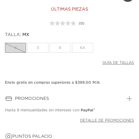
ÚLTIMAS PIEZAS
(0)
Sin
puntuación.
TALLA:
MX
Enlace
en
la
4
5
6
6X
misma
página.
GUÍA DE TALLAS
Envío gratis en compras superiores a $399.00 M.N.
PROMOCIONES
PayPal
Hasta
9 mensualidades
sin intereses con
*
DETALLE DE PROMOCIONES
PUNTOS PALACIO