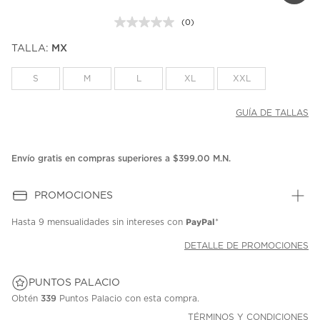
(0)
Sin
puntuación.
TALLA:
MX
Enlace
en
la
S
M
L
XL
XXL
misma
página.
GUÍA DE TALLAS
Envío gratis en compras superiores a $399.00 M.N.
PROMOCIONES
PayPal
Hasta
9 mensualidades
sin intereses con
*
DETALLE DE PROMOCIONES
PUNTOS PALACIO
Obtén
339
Puntos Palacio con esta compra.
TÉRMINOS Y CONDICIONES