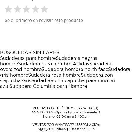
Seleccionar
Seleccionar
Seleccionar
Seleccionar
Seleccionar
Sé el primero en revisar este producto
para
para
para
para
para
calificar
calificar
calificar
calificar
calificar
el
el
el
el
el
artículo
artículo
artículo
artículo
artículo
con
con
con
con
con
1
2
3
4
5
BÚSQUEDAS SIMILARES
estrella
estrellas.
estrellas.
estrellas.
estrellas.
Sudaderas para hombre
Sudaderas negras
Esta
Esta
Esta
Esta
Esta
hombre
Sudadera para hombre Adidas
Sudadera
acción
acción
acción
acción
acción
oversized hombre
Sudadera hombre north face
Sudadera
abrirá
abrirá
abrirá
abrirá
abrirá
gris hombre
Sudadera rosa hombre
Sudadera con
el
el
el
el
el
Capucha Gris
Sudadera con capucha para niño en
formulario
formulario
formulario
formulario
formulario
azul
Sudadera Columbia para Hombre
de
de
de
de
de
envío.
envío.
envío.
envío.
envío.
VENTAS POR TELÉFONO (555PALACIO):
55.5725.2246
Opción 1 y posteriormente 3
Horario: 08:00am a 24:00pm
VENTAS POR WHATSAPP (555PALACIO):
Agregar en whatsapp 55.5725.2246