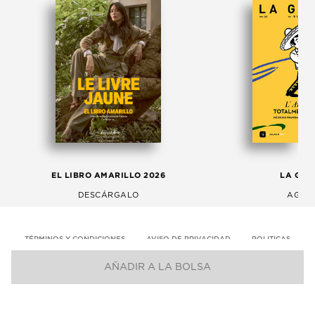
EL LIBRO AMARILLO 2026
LA GAC
DESCÁRGALO
AGOS
TÉRMINOS Y CONDICIONES
AVISO DE PRIVACIDAD
POLITICAS
AÑADIR A LA BOLSA