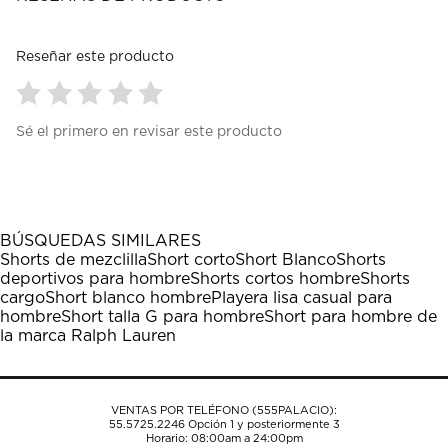
Reseñar este producto
Seleccionar
Seleccionar
Seleccionar
Seleccionar
Seleccionar
Sé el primero en revisar este producto
para
para
para
para
para
calificar
calificar
calificar
calificar
calificar
el
el
el
el
el
artículo
artículo
artículo
artículo
artículo
con
con
con
con
con
1
2
3
4
5
BÚSQUEDAS SIMILARES
estrella
estrellas.
estrellas.
estrellas.
estrellas.
Shorts de mezclilla
Short corto
Short Blanco
Shorts
Esta
Esta
Esta
Esta
Esta
deportivos para hombre
Shorts cortos hombre
Shorts
acción
acción
acción
acción
acción
cargo
Short blanco hombre
Playera lisa casual para
abrirá
abrirá
abrirá
abrirá
abrirá
hombre
Short talla G para hombre
Short para hombre de
el
el
el
el
el
la marca Ralph Lauren
formulario
formulario
formulario
formulario
formulario
de
de
de
de
de
envío.
envío.
envío.
envío.
envío.
VENTAS POR TELÉFONO (555PALACIO):
55.5725.2246
Opción 1 y posteriormente 3
Horario: 08:00am a 24:00pm