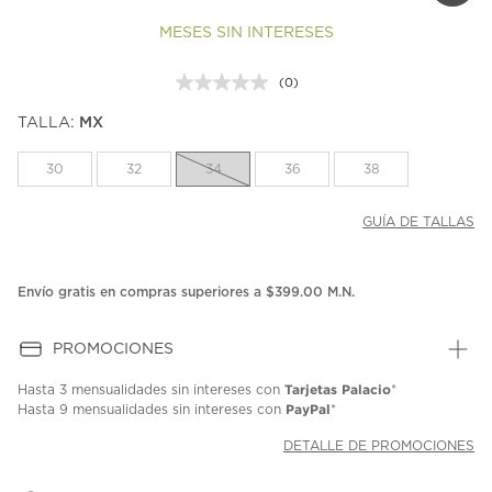
MESES SIN INTERESES
(0)
Sin
puntuación.
TALLA:
MX
Enlace
en
la
30
32
34
36
38
misma
página.
GUÍA DE TALLAS
Envío gratis en compras superiores a $399.00 M.N.
PROMOCIONES
Tarjetas Palacio
Hasta
3 mensualidades
sin intereses con
*
PayPal
Hasta
9 mensualidades
sin intereses con
*
DETALLE DE PROMOCIONES