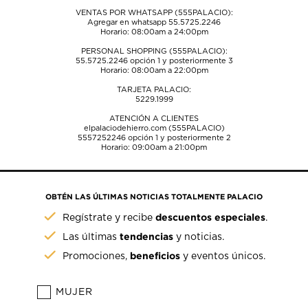
VENTAS POR WHATSAPP (555PALACIO):
Agregar en whatsapp 55.5725.2246
Horario: 08:00am a 24:00pm
PERSONAL SHOPPING (555PALACIO):
55.5725.2246
opción 1 y posteriormente 3
Horario: 08:00am a 22:00pm
TARJETA PALACIO:
5229.1999
ATENCIÓN A CLIENTES
elpalaciodehierro.com (555PALACIO)
5557252246
opción 1 y posteriormente 2
Horario: 09:00am a 21:00pm
OBTÉN LAS ÚLTIMAS NOTICIAS TOTALMENTE PALACIO
descuentos especiales
Regístrate y recibe
.
tendencias
Las últimas
y noticias.
beneficios
Promociones,
y eventos únicos.
MUJER