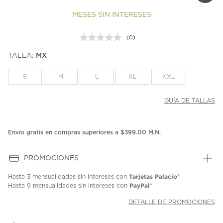
MESES SIN INTERESES
(0)
Sin
puntuación.
TALLA:
MX
Enlace
en
la
S
M
L
XL
XXL
misma
página.
GUÍA DE TALLAS
Envío gratis en compras superiores a $399.00 M.N.
PROMOCIONES
Tarjetas Palacio
Hasta
3 mensualidades
sin intereses con
*
PayPal
Hasta
9 mensualidades
sin intereses con
*
DETALLE DE PROMOCIONES