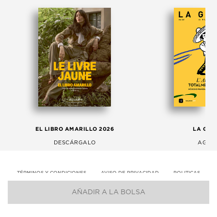
EL LIBRO AMARILLO 2026
LA GAC
DESCÁRGALO
AGOS
TÉRMINOS Y CONDICIONES
AVISO DE PRIVACIDAD
POLITICAS
AÑADIR A LA BOLSA