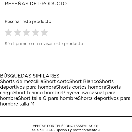
RESEÑAS DE PRODUCTO
Reseñar este producto
Seleccionar
Seleccionar
Seleccionar
Seleccionar
Seleccionar
Sé el primero en revisar este producto
para
para
para
para
para
calificar
calificar
calificar
calificar
calificar
el
el
el
el
el
artículo
artículo
artículo
artículo
artículo
con
con
con
con
con
1
2
3
4
5
BÚSQUEDAS SIMILARES
estrella
estrellas.
estrellas.
estrellas.
estrellas.
Shorts de mezclilla
Short corto
Short Blanco
Shorts
Esta
Esta
Esta
Esta
Esta
deportivos para hombre
Shorts cortos hombre
Shorts
acción
acción
acción
acción
acción
cargo
Short blanco hombre
Playera lisa casual para
abrirá
abrirá
abrirá
abrirá
abrirá
hombre
Short talla G para hombre
Shorts deportivos para
el
el
el
el
el
hombre talla M
formulario
formulario
formulario
formulario
formulario
de
de
de
de
de
envío.
envío.
envío.
envío.
envío.
VENTAS POR TELÉFONO (555PALACIO):
55.5725.2246
Opción 1 y posteriormente 3