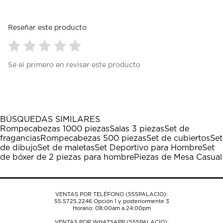
Reseñar este producto
Seleccionar
Seleccionar
Seleccionar
Seleccionar
Seleccionar
Sé el primero en revisar este producto
para
para
para
para
para
calificar
calificar
calificar
calificar
calificar
el
el
el
el
el
artículo
artículo
artículo
artículo
artículo
con
con
con
con
con
1
2
3
4
5
BÚSQUEDAS SIMILARES
estrella
estrellas.
estrellas.
estrellas.
estrellas.
Rompecabezas 1000 piezas
Salas 3 piezas
Set de
Esta
Esta
Esta
Esta
Esta
fragancias
Rompecabezas 500 piezas
Set de cubiertos
Set
acción
acción
acción
acción
acción
de dibujo
Set de maletas
Set Deportivo para Hombre
Set
abrirá
abrirá
abrirá
abrirá
abrirá
de bóxer de 2 piezas para hombre
Piezas de Mesa Casual
el
el
el
el
el
formulario
formulario
formulario
formulario
formulario
de
de
de
de
de
envío.
envío.
envío.
envío.
envío.
VENTAS POR TELÉFONO (555PALACIO):
55.5725.2246
Opción 1 y posteriormente 3
Horario: 08:00am a 24:00pm
VENTAS POR WHATSAPP (555PALACIO):