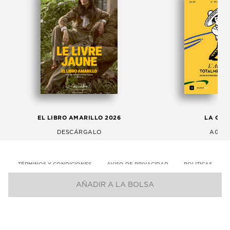
EL LIBRO AMARILLO 2026
LA GAC
DESCÁRGALO
AGOS
TÉRMINOS Y CONDICIONES
AVISO DE PRIVACIDAD
POLITICAS
AÑADIR A LA BOLSA