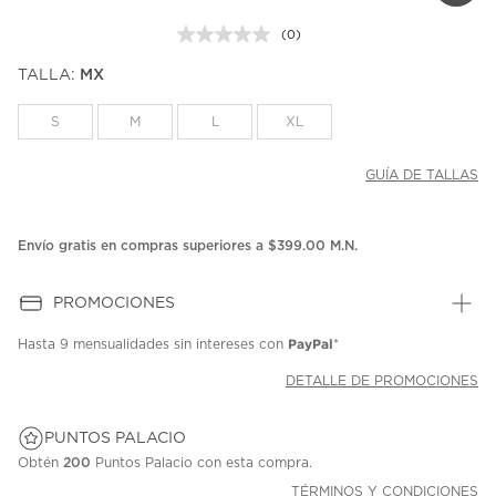
(0)
Sin
puntuación.
TALLA:
MX
Enlace
en
la
S
M
L
XL
misma
página.
GUÍA DE TALLAS
Envío gratis en compras superiores a $399.00 M.N.
PROMOCIONES
PayPal
Hasta
9 mensualidades
sin intereses con
*
DETALLE DE PROMOCIONES
PUNTOS PALACIO
Obtén
200
Puntos Palacio con esta compra.
TÉRMINOS Y CONDICIONES