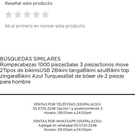
Reseñar este producto
Seleccionar
Seleccionar
Seleccionar
Seleccionar
Seleccionar
Sé el primero en revisar este producto
para
para
para
para
para
calificar
calificar
calificar
calificar
calificar
el
el
el
el
el
artículo
artículo
artículo
artículo
artículo
con
con
con
con
con
1
2
3
4
5
BÚSQUEDAS SIMILARES
estrella
estrellas.
estrellas.
estrellas.
estrellas.
Rompecabezas 1000 piezas
Salas 3 piezas
Sonos move
Esta
Esta
Esta
Esta
Esta
2
Tipos de bikinis
USB 2
Bikini tanga
Bikini azul
Bikini top
acción
acción
acción
acción
acción
zíngara
Bikini Azul Turquesa
Set de bóxer de 2 piezas
abrirá
abrirá
abrirá
abrirá
abrirá
para hombre
el
el
el
el
el
formulario
formulario
formulario
formulario
formulario
de
de
de
de
de
envío.
envío.
envío.
envío.
envío.
VENTAS POR TELÉFONO (555PALACIO):
55.5725.2246
Opción 1 y posteriormente 3
Horario: 08:00am a 24:00pm
VENTAS POR WHATSAPP (555PALACIO):
Agregar en whatsapp 55.5725.2246
Horario: 08:00am a 24:00pm