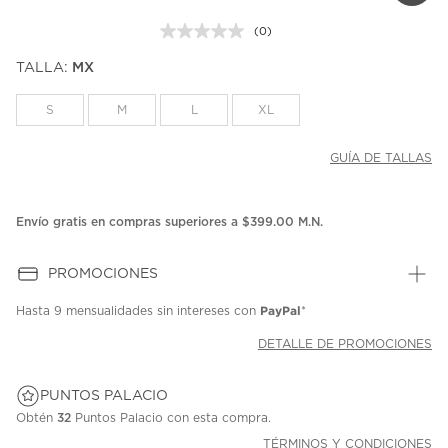
(0)
Sin
puntuación.
TALLA:
MX
Enlace
en
la
S
M
L
XL
misma
página.
GUÍA DE TALLAS
Envío gratis en compras superiores a $399.00 M.N.
PROMOCIONES
PayPal
Hasta
9 mensualidades
sin intereses con
*
DETALLE DE PROMOCIONES
PUNTOS PALACIO
Obtén
32
Puntos Palacio con esta compra.
TÉRMINOS Y CONDICIONES