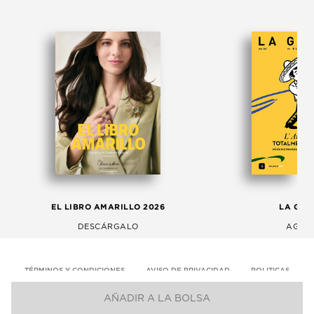
EL LIBRO AMARILLO 2026
LA GAC
DESCÁRGALO
AGOS
TÉRMINOS Y CONDICIONES
AVISO DE PRIVACIDAD
POLITICAS
AÑADIR A LA BOLSA