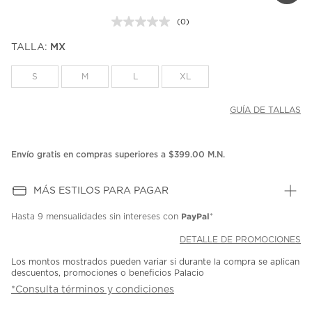
(0)
Sin
puntuación.
TALLA:
MX
Enlace
en
la
S
M
L
XL
misma
página.
GUÍA DE TALLAS
Envío gratis en compras superiores a $399.00 M.N.
MÁS ESTILOS PARA PAGAR
PayPal
Hasta
9 mensualidades
sin intereses con
*
DETALLE DE PROMOCIONES
Los montos mostrados pueden variar si durante la compra se aplican
descuentos, promociones o beneficios Palacio
*Consulta términos y condiciones