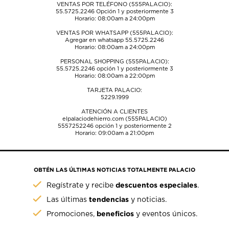
VENTAS POR TELÉFONO (555PALACIO):
55.5725.2246
Opción 1 y posteriormente 3
Horario: 08:00am a 24:00pm
VENTAS POR WHATSAPP (555PALACIO):
Agregar en whatsapp 55.5725.2246
Horario: 08:00am a 24:00pm
PERSONAL SHOPPING (555PALACIO):
55.5725.2246
opción 1 y posteriormente 3
Horario: 08:00am a 22:00pm
TARJETA PALACIO:
5229.1999
ATENCIÓN A CLIENTES
elpalaciodehierro.com (555PALACIO)
5557252246
opción 1 y posteriormente 2
Horario: 09:00am a 21:00pm
OBTÉN LAS ÚLTIMAS NOTICIAS TOTALMENTE PALACIO
descuentos especiales
Regístrate y recibe
.
tendencias
Las últimas
y noticias.
beneficios
Promociones,
y eventos únicos.