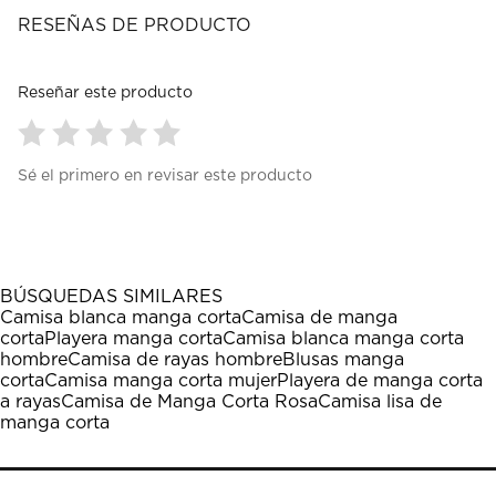
RESEÑAS DE PRODUCTO
Reseñar este producto
Seleccionar
Seleccionar
Seleccionar
Seleccionar
Seleccionar
Sé el primero en revisar este producto
para
para
para
para
para
calificar
calificar
calificar
calificar
calificar
el
el
el
el
el
artículo
artículo
artículo
artículo
artículo
con
con
con
con
con
1
2
3
4
5
BÚSQUEDAS SIMILARES
estrella
estrellas.
estrellas.
estrellas.
estrellas.
Camisa blanca manga corta
Camisa de manga
Esta
Esta
Esta
Esta
Esta
corta
Playera manga corta
Camisa blanca manga corta
acción
acción
acción
acción
acción
hombre
Camisa de rayas hombre
Blusas manga
abrirá
abrirá
abrirá
abrirá
abrirá
corta
Camisa manga corta mujer
Playera de manga corta
el
el
el
el
el
a rayas
Camisa de Manga Corta Rosa
Camisa lisa de
formulario
formulario
formulario
formulario
formulario
manga corta
de
de
de
de
de
envío.
envío.
envío.
envío.
envío.