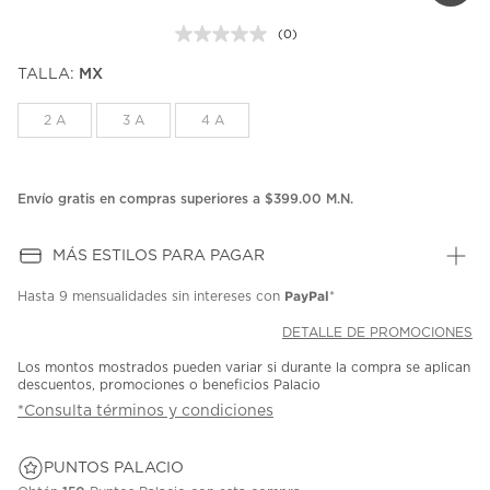
(0)
Sin
puntuación.
TALLA:
MX
Enlace
en
la
2 A
3 A
4 A
misma
página.
Envío gratis en compras superiores a $399.00 M.N.
MÁS ESTILOS PARA PAGAR
PayPal
Hasta
9 mensualidades
sin intereses con
*
DETALLE DE PROMOCIONES
Los montos mostrados pueden variar si durante la compra se aplican
descuentos, promociones o beneficios Palacio
*Consulta términos y condiciones
PUNTOS PALACIO