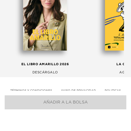
EL LIBRO AMARILLO 2026
LA GAC
DESCÁRGALO
AGOS
TÉRMINOS Y CONDICIONES
AVISO DE PRIVACIDAD
POLITICAS
AÑADIR A LA BOLSA