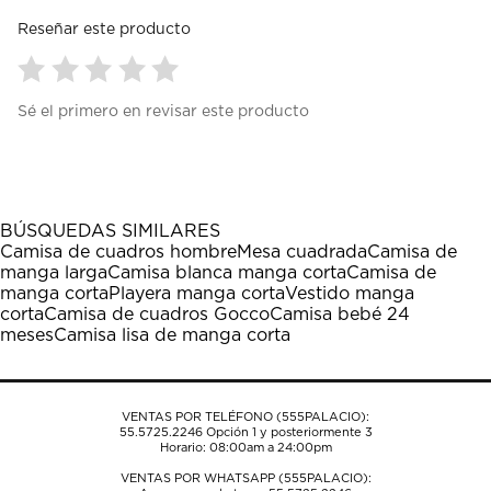
Reseñar este producto
Seleccionar
Seleccionar
Seleccionar
Seleccionar
Seleccionar
Sé el primero en revisar este producto
para
para
para
para
para
calificar
calificar
calificar
calificar
calificar
el
el
el
el
el
artículo
artículo
artículo
artículo
artículo
con
con
con
con
con
1
2
3
4
5
BÚSQUEDAS SIMILARES
estrella
estrellas.
estrellas.
estrellas.
estrellas.
Camisa de cuadros hombre
Mesa cuadrada
Camisa de
Esta
Esta
Esta
Esta
Esta
manga larga
Camisa blanca manga corta
Camisa de
acción
acción
acción
acción
acción
manga corta
Playera manga corta
Vestido manga
abrirá
abrirá
abrirá
abrirá
abrirá
corta
Camisa de cuadros Gocco
Camisa bebé 24
el
el
el
el
el
meses
Camisa lisa de manga corta
formulario
formulario
formulario
formulario
formulario
de
de
de
de
de
envío.
envío.
envío.
envío.
envío.
VENTAS POR TELÉFONO (555PALACIO):
55.5725.2246
Opción 1 y posteriormente 3
Horario: 08:00am a 24:00pm
VENTAS POR WHATSAPP (555PALACIO):