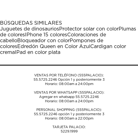
el
el
el
el
el
artículo
artículo
artículo
artículo
artículo
con
con
con
con
con
1
2
3
4
5
BÚSQUEDAS SIMILARES
estrella
estrellas.
estrellas.
estrellas.
estrellas.
Juguetes de dinosaurios
Protector solar con color
Plumas
Esta
Esta
Esta
Esta
Esta
de colores
IPhone 15 colores
Coloraciones de
acción
acción
acción
acción
acción
cabello
Bloqueador con color
Pompones de
abrirá
abrirá
abrirá
abrirá
abrirá
colores
Edredón Queen en Color Azul
Cardigan color
el
el
el
el
el
crema
IPad en color plata
formulario
formulario
formulario
formulario
formulario
de
de
de
de
de
envío.
envío.
envío.
envío.
envío.
VENTAS POR TELÉFONO (555PALACIO):
55.5725.2246
Opción 1 y posteriormente 3
Horario: 08:00am a 24:00pm
VENTAS POR WHATSAPP (555PALACIO):
Agregar en whatsapp 55.5725.2246
Horario: 08:00am a 24:00pm
PERSONAL SHOPPING (555PALACIO):
55.5725.2246
opción 1 y posteriormente 3
Horario: 08:00am a 22:00pm
TARJETA PALACIO:
5229.1999