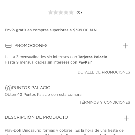
(0)
Sin
puntuación.
Enlace
en
Envío gratis en compras superiores a $399.00 M.N.
la
misma
página.
PROMOCIONES
Tarjetas Palacio
Hasta
3 mensualidades
sin intereses con
*
PayPal
Hasta
9 mensualidades
sin intereses con
*
DETALLE DE PROMOCIONES
PUNTOS PALACIO
Obtén
40
Puntos Palacio con esta compra.
TÉRMINOS Y CONDICIONES
DESCRIPCIÓN DE PRODUCTO
Play-Doh Dinosaurio formas y colores; ¡Es la hora de una fiesta de