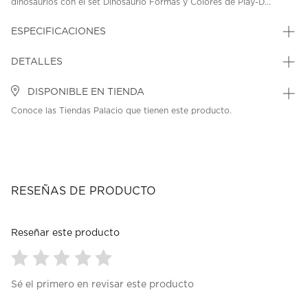
dinosaurios con el set Dinosaurio Formas y Colores de Play-D...
ESPECIFICACIONES
DETALLES
DISPONIBLE EN TIENDA
Conoce las Tiendas Palacio que tienen este producto.
RESEÑAS DE PRODUCTO
Reseñar este producto
Seleccionar
Seleccionar
Seleccionar
Seleccionar
Seleccionar
Sé el primero en revisar este producto
para
para
para
para
para
calificar
calificar
calificar
calificar
calificar