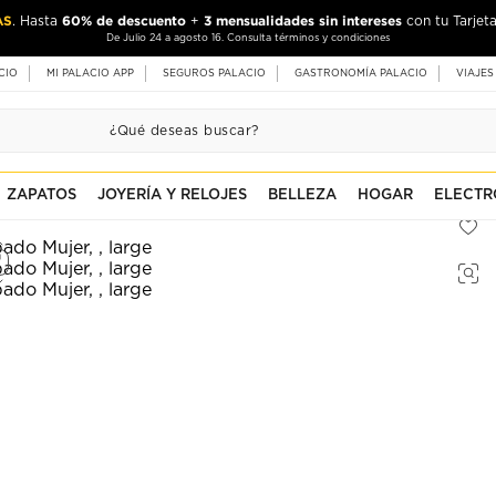
AS
60% de descuento
3 mensualidades sin intereses
. Hasta
+
con tu Tarjeta
De Julio 24 a agosto 16. Consulta términos y condiciones
CIO
MI PALACIO APP
SEGUROS PALACIO
GASTRONOMÍA PALACIO
VIAJES
ZAPATOS
JOYERÍA Y RELOJES
BELLEZA
HOGAR
ELECTR