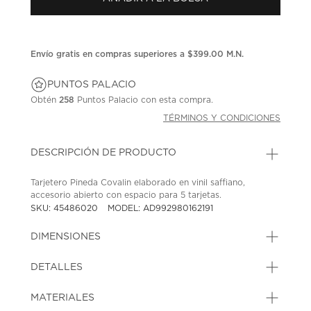
en
la
misma
página.
Envío gratis en compras superiores a $399.00 M.N.
PUNTOS PALACIO
Obtén
258
Puntos Palacio con esta compra.
TÉRMINOS Y CONDICIONES
DESCRIPCIÓN DE PRODUCTO
Tarjetero Pineda Covalin elaborado en vinil saffiano,
accesorio abierto con espacio para 5 tarjetas.
SKU: 45486020
MODEL: AD992980162191
DIMENSIONES
DETALLES
MATERIALES