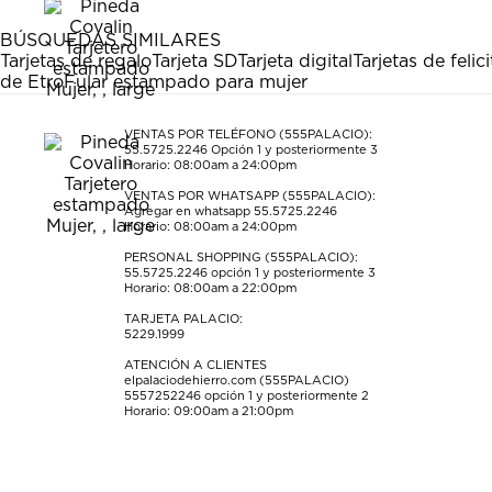
1
2
3
4
5
estrella
estrellas.
estrellas.
estrellas.
estrellas.
BÚSQUEDAS SIMILARES
Esta
Esta
Esta
Esta
Esta
Tarjetas de regalo
Tarjeta SD
Tarjeta digital
Tarjetas de felic
acción
acción
acción
acción
acción
de Etro
Fular estampado para mujer
abrirá
abrirá
abrirá
abrirá
abrirá
el
el
el
el
el
formulario
formulario
formulario
formulario
formulario
VENTAS POR TELÉFONO (555PALACIO):
55.5725.2246
Opción 1 y posteriormente 3
de
de
de
de
de
Horario: 08:00am a 24:00pm
envío.
envío.
envío.
envío.
envío.
VENTAS POR WHATSAPP (555PALACIO):
Agregar en whatsapp 55.5725.2246
Horario: 08:00am a 24:00pm
PERSONAL SHOPPING (555PALACIO):
55.5725.2246
opción 1 y posteriormente 3
Horario: 08:00am a 22:00pm
TARJETA PALACIO:
5229.1999
ATENCIÓN A CLIENTES
elpalaciodehierro.com (555PALACIO)
5557252246
opción 1 y posteriormente 2
Horario: 09:00am a 21:00pm