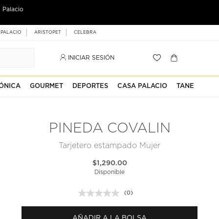
 Palacio
 PALACIO
ARISTOPET
CELEBRA
INICIAR SESIÓN
ÓNICA
GOURMET
DEPORTES
CASA PALACIO
TANE
PINEDA COVALIN
Tarjetero estampado Mujer
$1,290.00
Disponible
(0)
Sin
puntuación.
Enlace
AÑADIR A LA BOLSA