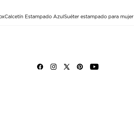
nox
Calcetín Estampado Azul
Suéter estampado para mujer
f
i
p
y