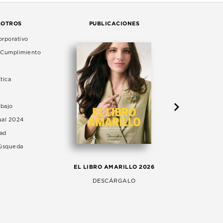
SOTROS
PUBLICACIONES
rporativo
e Cumplimiento
tica
abajo
ual 2024
dad
Búsqueda
LA 
EL LIBRO AMARILLO 2026
AG
DESCÁRGALO